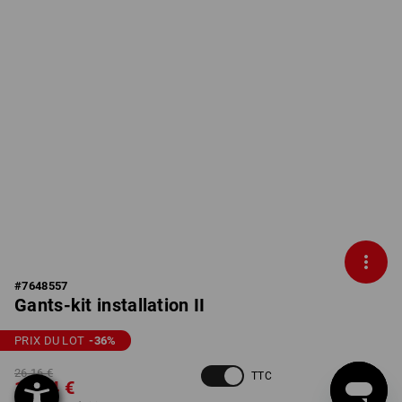
#
7648557
Gants-kit installation II
PRIX DU LOT
-36
%
26,16 €
TTC
16,54 €