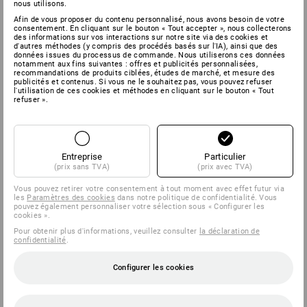
nous utilisons.
Afin de vous proposer du contenu personnalisé, nous avons besoin de votre
consentement. En cliquant sur le bouton « Tout accepter », nous collecterons
des informations sur vos interactions sur notre site via des cookies et
d'autres méthodes (y compris des procédés basés sur l'IA), ainsi que des
données issues du processus de commande. Nous utiliserons ces données
notamment aux fins suivantes : offres et publicités personnalisées,
recommandations de produits ciblées, études de marché, et mesure des
publicités et contenus. Si vous ne le souhaitez pas, vous pouvez refuser
l'utilisation de ces cookies et méthodes en cliquant sur le bouton « Tout
refuser ».
Entreprise
Particulier
(prix sans TVA)
(prix avec TVA)
Vous pouvez retirer votre consentement à tout moment avec effet futur via
les
Paramètres des cookies
dans notre politique de confidentialité. Vous
pouvez également personnaliser votre sélection sous « Configurer les
cookies ».
Pour obtenir plus d'informations, veuillez consulter
la déclaration de
confidentialité
.
Configurer les cookies