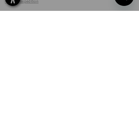
+ frais d'expédition
Délai de livraison est d'env.
non disponible dans
2 à 4 jours ouvrables
Workwearstore
TAILLE
7
choisir
Lot
INFORMATIONS SUR LE PRODUIT
DESCRIPTION
KIT COMPOSÉ DE :