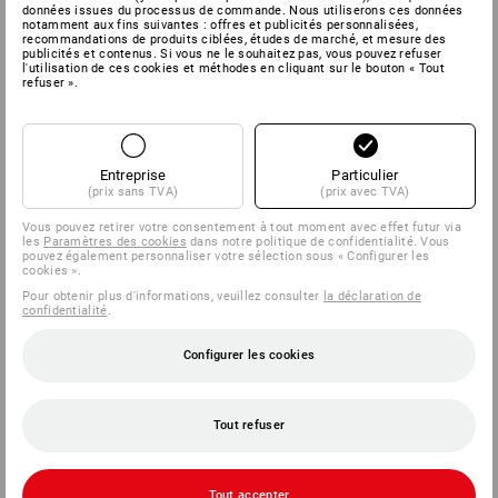
données issues du processus de commande. Nous utiliserons ces données
notamment aux fins suivantes : offres et publicités personnalisées,
recommandations de produits ciblées, études de marché, et mesure des
publicités et contenus. Si vous ne le souhaitez pas, vous pouvez refuser
l'utilisation de ces cookies et méthodes en cliquant sur le bouton « Tout
refuser ».
Entreprise
Particulier
(prix sans TVA)
(prix avec TVA)
Vous pouvez retirer votre consentement à tout moment avec effet futur via
les
Paramètres des cookies
dans notre politique de confidentialité. Vous
pouvez également personnaliser votre sélection sous « Configurer les
cookies ».
Pour obtenir plus d'informations, veuillez consulter
la déclaration de
confidentialité
.
Configurer les cookies
Tout refuser
Tout accepter