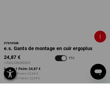
#
7610548
e.s. Gants de montage en cuir ergoplus
24,87 €
TTC
+ frais d'expédition
à p. de 1 Paire:
24,87 €
à p. de 3 Paires:
23,68 €
à p. de 12 Paires:
22,49 €
Délai de livraison est d'env.
Disponibilité Workwearstore
2 à 4 jours ouvrables
TAILLE