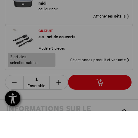
midi
couleur
:
noir
Afficher les détails
GRATUIT
e.s. set de couverts
Modèle
:
3 pièces
2 articles
Sélectionnez produit et variante
sélectionnables
Ensemble
INFORMATIONS SUR LE
PRODUIT
DESCRIPTION