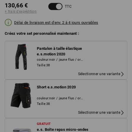
130,66 €
TTC
+ frais d'expédition
Délai de livraison est d'env. 2 à 4 jours ouvrables
Créez votre set personnalisé maintenant :
Pantalon à taille élastique
e.s.motion 2020
couleur
:
noir / jaune fluo / orange fluo
Taille
:
38
Sélectionner une variante
Short e.s.motion 2020
couleur
:
noir / jaune fluo / orange fluo
Taille
:
38
Sélectionner une variante
GRATUIT
e.s. Boîte repas micro-ondes