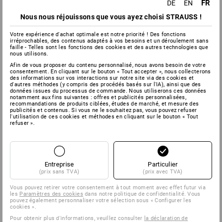
FR
DE
EN
Nous nous réjouissons que vous ayez choisi STRAUSS !
Votre expérience d'achat optimale est notre priorité ! Des fonctions
irréprochables, des contenus adaptés à vos besoins et un déroulement sans
faille - Telles sont les fonctions des cookies et des autres technologies que
nous utilisons.
Afin de vous proposer du contenu personnalisé, nous avons besoin de votre
consentement. En cliquant sur le bouton « Tout accepter », nous collecterons
des informations sur vos interactions sur notre site via des cookies et
d'autres méthodes (y compris des procédés basés sur l'IA), ainsi que des
données issues du processus de commande. Nous utiliserons ces données
notamment aux fins suivantes : offres et publicités personnalisées,
recommandations de produits ciblées, études de marché, et mesure des
publicités et contenus. Si vous ne le souhaitez pas, vous pouvez refuser
l'utilisation de ces cookies et méthodes en cliquant sur le bouton « Tout
refuser ».
Entreprise
Particulier
(prix sans TVA)
(prix avec TVA)
Vous pouvez retirer votre consentement à tout moment avec effet futur via
les
Paramètres des cookies
dans notre politique de confidentialité. Vous
pouvez également personnaliser votre sélection sous « Configurer les
cookies ».
Pour obtenir plus d'informations, veuillez consulter
la déclaration de