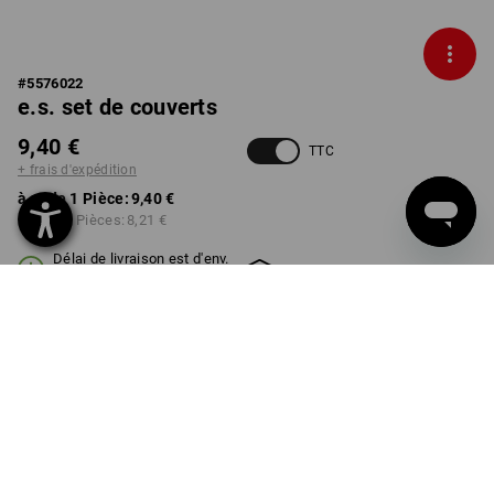
#
5576022
e.s. set de couverts
9,40 €
TTC
+ frais d'expédition
à p. de 1 Pièce:
9,40 €
à p. de 6 Pièces:
8,21 €
Délai de livraison est d'env.
Disponibilité Workwearstore
2 à 4 jours ouvrables
MODÈLE
3 pièces
Remise sur quantité
à p. de 1 Pièce
à p. de 6 Pièces