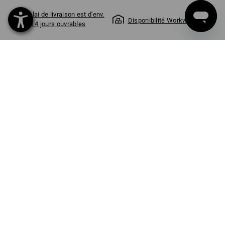
Délai de livraison est d'env.
Disponibilité Workwearstore
2 à 4 jours ouvrables
Pièce
INFORMATIONS SUR LE PRODUIT
DESCRIPTION
Déguster un café en ayant bonne conscience. Pour le café à
emporter quotidien. C’est bon pour l’environnement et cela rend
heureux. La bonne protection thermique garantit un confort
agréable.
tenue parfaite du couvercle
incassable
Protection thermique optimale