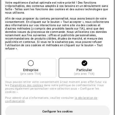
Votre expérience d'achat optimale est notre priorité ! Des fonctions
irréprochables, des contenus adaptés à vos besoins et un déroulement sans
faille - Telles sont les fonctions des cookies et des autres technologies que
nous utilisons.
Afin de vous proposer du contenu personnalisé, nous avons besoin de votre
consentement. En cliquant sur le bouton « Tout accepter », nous collecterons
des informations sur vos interactions sur notre site via des cookies et
d'autres méthodes (y compris des procédés basés sur l'IA), ainsi que des
données issues du processus de commande. Nous utiliserons ces données
notamment aux fins suivantes : offres et publicités personnalisées,
recommandations de produits ciblées, études de marché, et mesure des
publicités et contenus. Si vous ne le souhaitez pas, vous pouvez refuser
l'utilisation de ces cookies et méthodes en cliquant sur le bouton « Tout
refuser ».
Entreprise
Particulier
(prix sans TVA)
(prix avec TVA)
Vous pouvez retirer votre consentement à tout moment avec effet futur via
les
Paramètres des cookies
dans notre politique de confidentialité. Vous
pouvez également personnaliser votre sélection sous « Configurer les
cookies ».
Pour obtenir plus d'informations, veuillez consulter
la déclaration de
confidentialité
.
Configurer les cookies