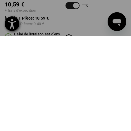
10,59 €
TTC
+ frais d'expédition
à p. de 1 Pièce:
10,59 €
à p. de 3 Pièces:
9,40 €
Délai de livraison est d'env.
Disponibilité Workwearstore
2 à 4 jours ouvrables
COULEUR
noir
Remise sur quantité
à p. de 1 Pièce
à p. de 3 Pièces
Économies:
Économies:
0
%/
Pièce
11
%/
Pièces