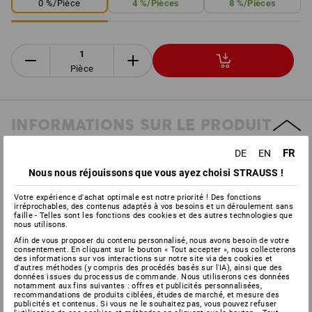
0
%/
Pièce
4
%/
Pièces
8
%/
Pièces
Pièce
INFORMATIONS SUR LE PRODUIT
FR
DE
EN
DESCRIPTION
Nous nous réjouissons que vous ayez choisi STRAUSS !
Votre expérience d'achat optimale est notre priorité ! Des fonctions
Ne s'ouvre que dans le réservoir
irréprochables, des contenus adaptés à vos besoins et un déroulement sans
Se ferme automatiquement lorsque le réservoir est plein
faille - Telles sont les fonctions des cookies et des autres technologies que
nous utilisons.
Évite efficacement les débordements ou renversements
intempestifs
Afin de vous proposer du contenu personnalisé, nous avons besoin de votre
consentement. En cliquant sur le bouton « Tout accepter », nous collecterons
des informations sur vos interactions sur notre site via des cookies et
Système de remplissage de sécurité pour carburants
d'autres méthodes (y compris des procédés basés sur l'IA), ainsi que des
données issues du processus de commande. Nous utiliserons ces données
notamment aux fins suivantes : offres et publicités personnalisées,
recommandations de produits ciblées, études de marché, et mesure des
publicités et contenus. Si vous ne le souhaitez pas, vous pouvez refuser