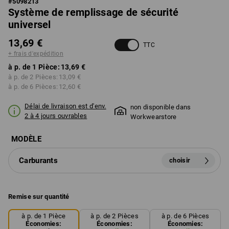
#
5098213
Système de remplissage de sécurité
universel
13,69 €
TTC
+ frais d'expédition
à p. de 1 Pièce:
13,69 €
à p. de 2 Pièces:
13,09 €
à p. de 6 Pièces:
12,60 €
Délai de livraison est d'env.
non disponible dans
2 à 4 jours ouvrables
Workwearstore
MODÈLE
Carburants
choisir
Remise sur quantité
à p. de 1 Pièce
à p. de 2 Pièces
à p. de 6 Pièces
Économies:
Économies:
Économies: