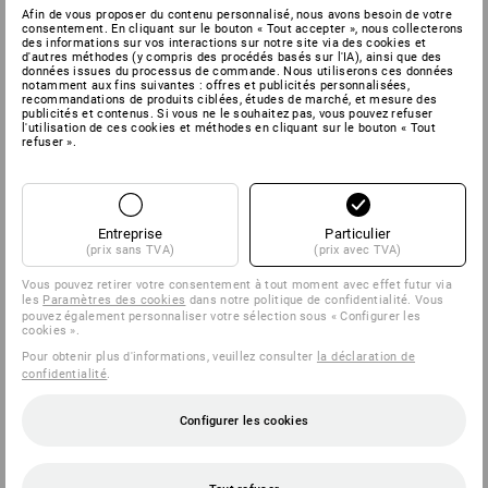
Afin de vous proposer du contenu personnalisé, nous avons besoin de votre
consentement. En cliquant sur le bouton « Tout accepter », nous collecterons
des informations sur vos interactions sur notre site via des cookies et
d'autres méthodes (y compris des procédés basés sur l'IA), ainsi que des
données issues du processus de commande. Nous utiliserons ces données
notamment aux fins suivantes : offres et publicités personnalisées,
recommandations de produits ciblées, études de marché, et mesure des
publicités et contenus. Si vous ne le souhaitez pas, vous pouvez refuser
l'utilisation de ces cookies et méthodes en cliquant sur le bouton « Tout
refuser ».
Entreprise
Particulier
(prix sans TVA)
(prix avec TVA)
Vous pouvez retirer votre consentement à tout moment avec effet futur via
les
Paramètres des cookies
dans notre politique de confidentialité. Vous
pouvez également personnaliser votre sélection sous « Configurer les
cookies ».
Pour obtenir plus d'informations, veuillez consulter
la déclaration de
confidentialité
.
Configurer les cookies