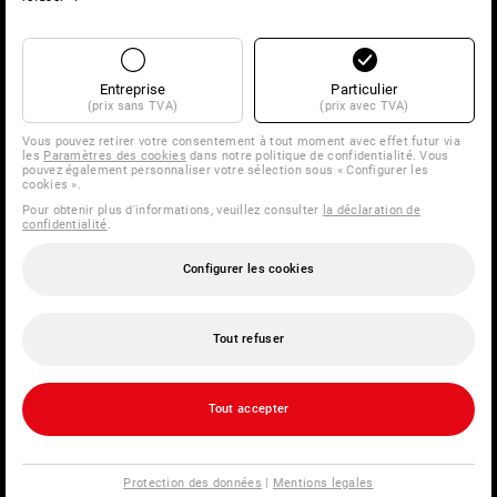
Entreprise
Particulier
(prix sans TVA)
(prix avec TVA)
Vous pouvez retirer votre consentement à tout moment avec effet futur via
les
Paramètres des cookies
dans notre politique de confidentialité. Vous
pouvez également personnaliser votre sélection sous « Configurer les
cookies ».
Pour obtenir plus d'informations, veuillez consulter
la déclaration de
confidentialité
.
Configurer les cookies
Tout refuser
Tout accepter
Protection des données
|
Mentions legales