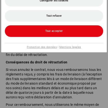
Configurer les cookies
Vous pouvez utiliser le modèle de formulaire d'annulation
joint, mais ce n'est pas obligatoire. Vous pouvez également
remplir et transmettre le modèle de formulaire de rétractation
Tout refuser
ou toute autre déclaration dénuée d’ambiguïté sur notre site
internet
eu.strauss.com
. Si vous utilisez cette option, nous
vous enverrons sans retard un accusé de réception de la
Tout accepter
rétractation sur un support durable (par exemple, par
courriel).
Pour préserver le délai de rétractation, il vous suffit de nous
Protection des données
|
Mentions legales
faire part de l'exercice de votre droit de rétractation avant la
fin du délai de rétractation.
Conséquences du droit de rétractation
Si vous annulez le contrat, nous vous rembourserons tous les
règlements reçus, y compris les frais de livraison (à l'exception
des frais supplémentaires liés à un mode de livraison différent
du mode de livraison standard et économique proposé par
nos soins) dans les meilleurs délais et au plus tard dans un
délai de quatorze jours à partir de la date à laquelle nous
aurons reçu votre déclaration d'annulation.
Pour ce remboursement, nous utiliserons le même moyen de