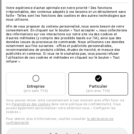
10 Informations sur l'exercice du droit de rétractation
Votre expérience d'achat optimale est notre priorité ! Des fonctions
irréprochables, des contenus adaptés à vos besoins et un déroulement sans
faille - Telles sont les fonctions des cookies et des autres technologies que
Conditions d'annulation
nous utilisons.
Afin de vous proposer du contenu personnalisé, nous avons besoin de votre
Droit de rétractation
consentement. En cliquant sur le bouton « Tout accepter », nous collecterons
des informations sur vos interactions sur notre site via des cookies et
Vous avez le droit d'annuler ce contrat sans fournir de motif
d'autres méthodes (y compris des procédés basés sur l'IA), ainsi que des
dans un délai de quatorze jours.
données issues du processus de commande. Nous utiliserons ces données
notamment aux fins suivantes : offres et publicités personnalisées,
recommandations de produits ciblées, études de marché, et mesure des
Le délai de rétractation est de quatorze jours à partir de la
publicités et contenus. Si vous ne le souhaitez pas, vous pouvez refuser
date à laquelle vous ou un tiers désigné par vos soins, qui
l'utilisation de ces cookies et méthodes en cliquant sur le bouton « Tout
refuser ».
n'est pas le transporteur, avez réceptionné les derniers
articles.
Afin d'exercer votre droit de rétractation, vous devez nous
informer de votre décision d'annuler ce contrat par une
Entreprise
Particulier
déclaration explicite (par ex. par un courrier envoyé par la
(prix sans TVA)
(prix avec TVA)
Poste, par fax ou par e-mail)
Vous pouvez retirer votre consentement à tout moment avec effet futur via
Strauss Deutschland GmbH & Co. KG
les
Paramètres des cookies
dans notre politique de confidentialité. Vous
pouvez également personnaliser votre sélection sous « Configurer les
Frankfurter Straße 98-108
cookies ».
63599 Biebergemünd
Pour obtenir plus d'informations, veuillez consulter
la déclaration de
Tél. : 0 60 50 / 97 10 12
confidentialité
.
Fax: 0 60 50 / 97 10 90
E-mail :
info@strauss.de