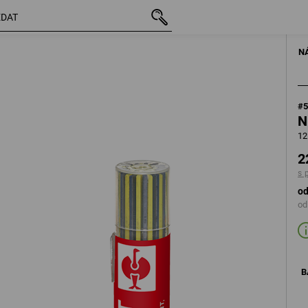
vč. DPH
226,27 Kč
grafit
s připočtením dopravného
N
#
N
12
2
s 
od
od
B