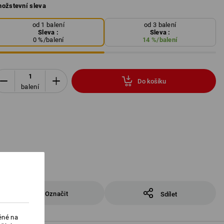
ožstevní sleva
od 1 balení
od 3 balení
Sleva :
Sleva :
0
%/
balení
14
%/
balení
Do košíku
balení
Označit
Sdílet
ěné na