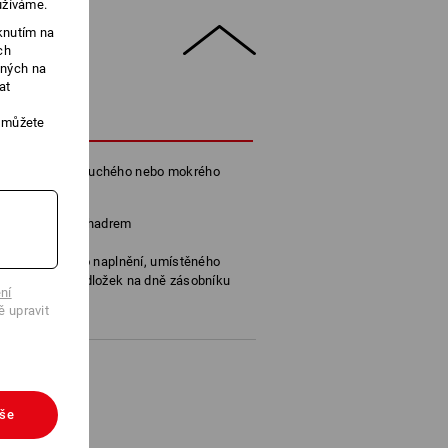
užíváme.
knutím na
ch
ených na
at
POPIS
, můžete
povrchů včetně suchého nebo mokrého
.
li otřít vlhkým hadrem
 proti zlomení
chlé naostření po naplnění, umístěného
ch ostřicích podložek na dně zásobníku
ní
kovač giant
ě upravit
vše