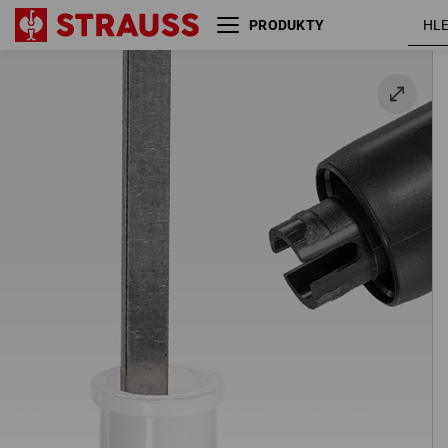
PRODUKTY
Náhradní náplně pro zn. giant,
12 kusů v balení
12 ks / balení