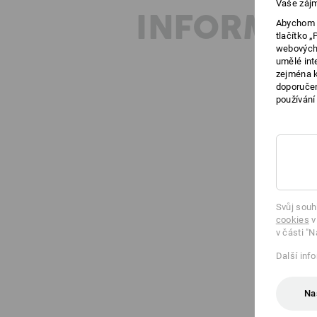
Vaše zájm
INFORMAC
Abychom v
tlačítko 
webových 
umělé int
zejména k
doporučen
používání
Svůj souh
cookies
v
v části "N
Další inf
Na