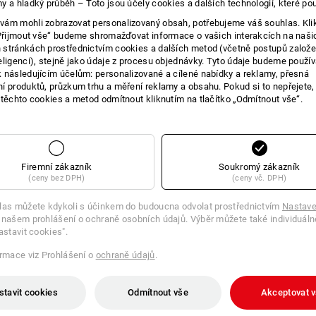
y a hladký průběh – Toto jsou účely cookies a dalších technologií, které po
E O VÝROBKU
ám mohli zobrazovat personalizovaný obsah, potřebujeme váš souhlas. Kli
„Přijmout vše“ budeme shromažďovat informace o vašich interakcích na naši
stránkách prostřednictvím cookies a dalších metod (včetně postupů založ
eligenci), stejně jako údaje z procesu objednávky. Tyto údaje budeme použív
 následujícím účelům: personalizované a cílené nabídky a reklamy, přesná
í produktů, průzkum trhu a měření reklamy a obsahu. Pokud si to nepřejete
 těchto cookies a metod odmítnout kliknutím na tlačítko „Odmítnout vše“.
Grafitové náplně pro značení všech 
dřeva, hladkých nebo drsných povrchů
z hladkého povrchu se dá kdyko
Firemní zákazník
Soukromý zákazník
zásobník s 12 náplněmi, odolný
(ceny bez DPH)
(ceny vč. DPH)
včetně ostřicí podložky pro ry
přímo na pouzdru, a 2 náhradní
las můžete kdykoli s účinkem do budoucna odvolat prostřednictvím
Nastave
vhodné pro e.s. Stavební znač
 našem prohlášení o ochraně osobních údajů. Výběr můžete také individuáln
astavit cookies".
ormace viz Prohlášení o
ochraně údajů
.
stavit cookies
Odmítnout vše
Akceptovat 