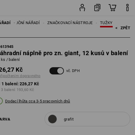
balení
ÁŘADÍ
RUČNÍ NÁŘADÍ
ZNAČKOVACÍ NÁSTROJE
TUŽKY
<   
ZPĚT
5613945
áhradní náplně pro zn. giant, 12 kusů v balení
 ks / balení
26,27 Kč
vč. DPH
připočtením dopravného
 1 balení:
226,27 Kč
 3 balení:
193,60 Kč
Dodací lhůta cca 3-5 pracovních dnů
ARVA
grafit