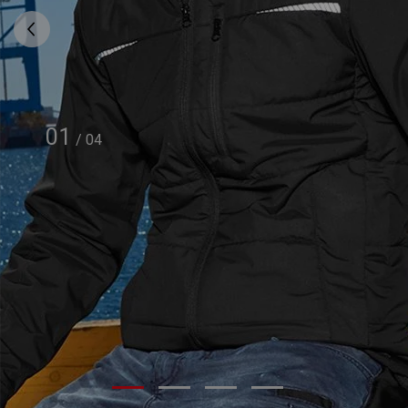
01
/
04