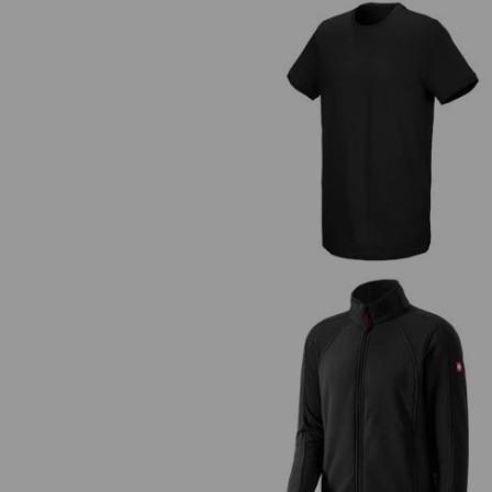
e.s. Tričko cotton stretch, long f
Microfleecová bunda dryplexx® m