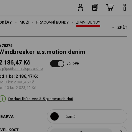
ného
ks
ODĚVY
MUŽI
PRACOVNÍ BUNDY
ZIMNÍ BUNDY
<   
ZPĚT
#
78275
Windbreaker e.s.motion denim
2 186,47 Kč
vč. DPH
s připočtením dopravného
od 1 ks:
2 186,47 Kč
od 3 ks:
2 088,46 Kč
od 10 ks:
2 023,12 Kč
Dodací lhůta cca 3-5 pracovních dnů
BARVA
černá
VELIKOST