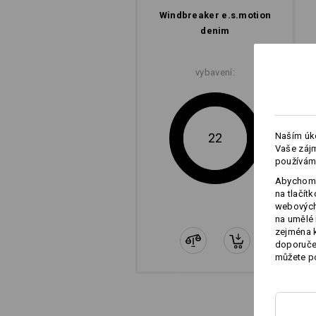
Windbreaker e.s.​motion
denim
vybavení:
22
Naším úko
Vaše zájm
používám
Abychom 
na tlačít
webových 
na umělé 
zejména k
doporučen
můžete po