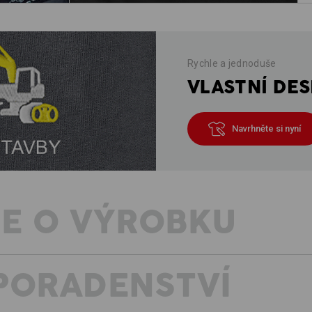
Rychle a jednoduše
VLASTNÍ DES
Navrhněte si nyní
E O VÝROBKU
PORADENSTVÍ
STYLOVÁ OCHRANA PŘED VĚTREM
U pracovních oděvů hodně záleží na 
podobu. Právě v chladném ročním obdo