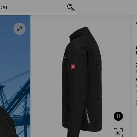
vč. DPH
2 186,47 Kč
S
rná
s připočtením doprav