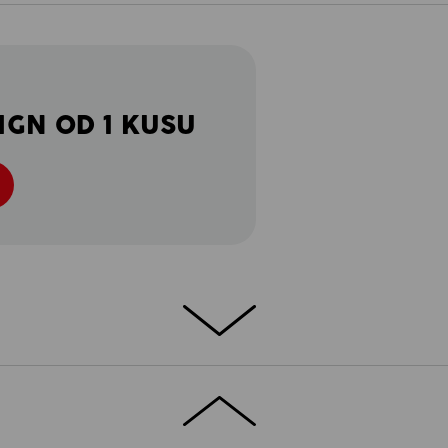
IGN OD 1 KUSU
bezpečnosti práce – a ta může mít různou
bí představují přírodní živly další