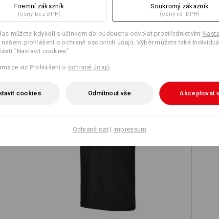
Firemní zákazník
Soukromý zákazník
(ceny bez DPH)
(ceny vč. DPH)
las můžete kdykoli s účinkem do budoucna odvolat prostřednictvím
Nasta
 našem prohlášení o ochraně osobních údajů. Výběr můžete také individuá
části "Nastavit cookies".
TCH
ormace viz Prohlášení o
ochraně údajů
.
tavit cookies
Odmítnout vše
Akceptovat 
Ochraně dat
|
Impressum
e.s. Tričko cotton stretch