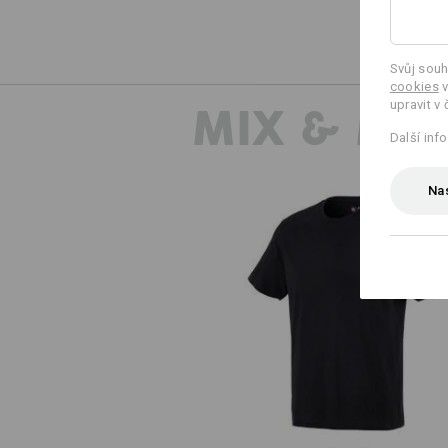
Svůj souh
cookies
v
upravit v 
MIX & MA
Další inf
Nas
e.s. Tričko cotton