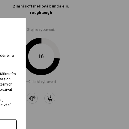
otu
Nežehlete
Zimní softshell­ová bunda e.s.​
roughtough
Stejné vybavení:
Ochrannou vrstvu
aděné na
16
Kliknutím
Logoservice
našich
+9 další vybavení
ožených
oužívat
e,
t vše“.