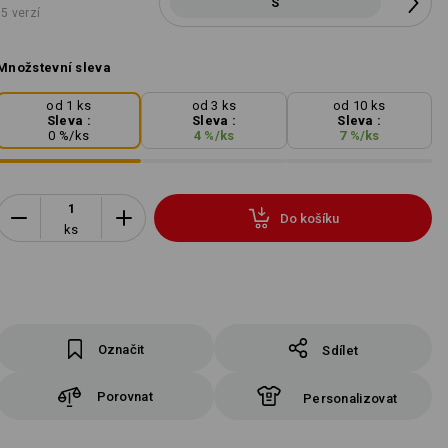
S
5 verzí
Množstevní sleva
od 1 ks
od 3 ks
od 10 ks
Sleva :
Sleva :
Sleva :
0
%/
ks
4
%/
ks
7
%/
ks
Do košíku
ks
Označit
Sdílet
Porovnat
Personalizovat