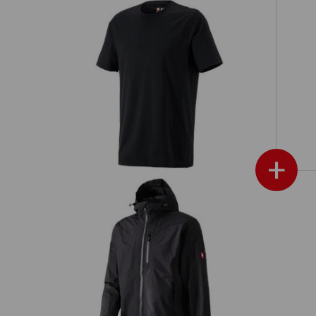
it
e.s. Tričko cotton, long fit
+
icro
e.s. bunda do deště