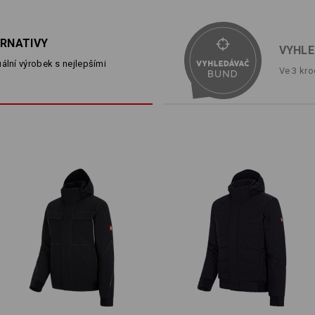
potenciální rizikový prvek. Lehká vět
®
navléknout, díky vatování ISOFILL
10
počasí. S moderním stylem a módní
ERNATIVY
řemeslníků útokem.
VYHLE
ální výrobek s nejlepšími
Ve 3 kro
POPIS
D
velmi lehká v moderním proší
vodoodpudivá, větruodolná a 
mírně hřejivé vatování ISOFILL
2 šikmé kapsy a náprsní kaps
decentní odrazky
Materiál:
Svrchní materiál
100
%
Polyester
(cc
Podšívka
100
%
Polyester
Vatování
100
%
Polyester
Pokyny pro péči:
Perte v pračce na 30 °C