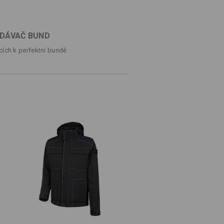
rovka e.s.motion denim se dá rychle
0 mírně hřeje a chrání před nepřízní
m prošívaným vzhledem vezme srdce
DÁVAČ BUND
cích k perfektní bundě
ETAILY
ZVLÁŠTNOSTI
vaném vzhledu
®
prodyšná díky vybavení dryplexx
®
100
a se zipem
a. 98 g/m²)
Nebělit