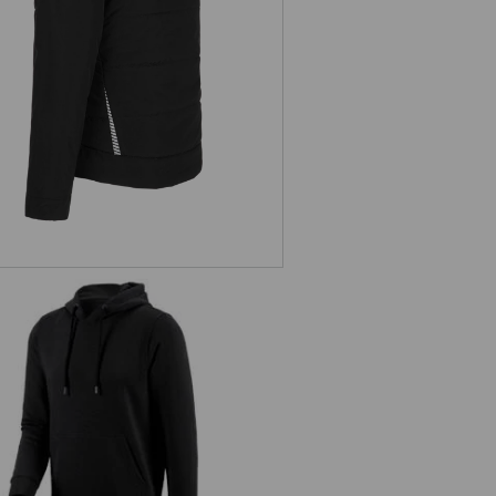
e.s. Mikina s kapucí poly cotton