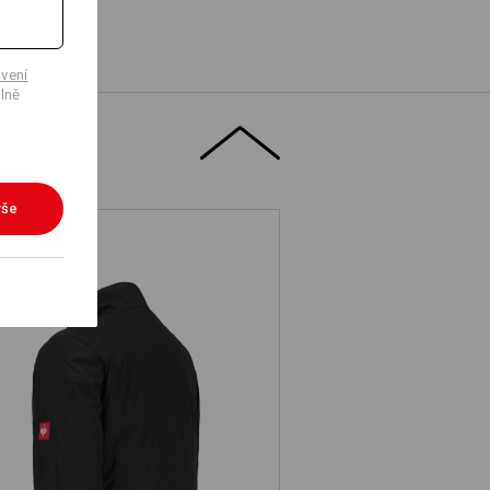
vení
lně
vše
Windbreaker e.s.motion denim