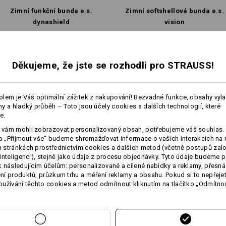
Sušte v sušičce na nízkou tepl
Zimní funkční bunda e.s.​
Zimní softshell­ová bunda e.s.​
Nečistěte chemicky
dynashield
vision
Stejné vybavení:
Stejné vybavení:
Děkujeme, že jste se rozhodli pro STRAUSS!
Teplá vrstva
lem je Váš optimální zážitek z nakupování! Bezvadné funkce, obsahy vyl
18
17
y a hladký průběh – Toto jsou účely cookies a dalších technologií, které
Personalizace:
e.
více
vám mohli zobrazovat personalizovaný obsah, potřebujeme váš souhlas. 
Vlastní návrh
ko „Přijmout vše“ budeme shromažďovat informace o vašich interakcích na 
+12 další vybavení
+7 další vybavení
stránkách prostřednictvím cookies a dalších metod (včetně postupů zal
inteligenci), stejně jako údaje z procesu objednávky. Tyto údaje budeme p
 následujícím účelům: personalizované a cílené nabídky a reklamy, přesná
í produktů, průzkum trhu a měření reklamy a obsahu. Pokud si to nepřejet
užívání těchto cookies a metod odmítnout kliknutím na tlačítko „Odmítnou
Porovnat všechny detaily