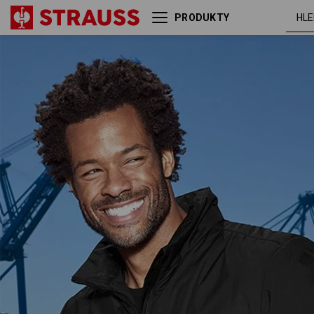
PRODUKTY
Windbreaker e.s.motion
če
denim