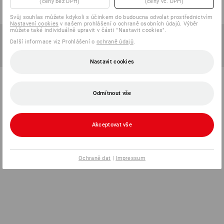
(ceny bez DPH)
(ceny vč. DPH)
Svůj souhlas můžete kdykoli s účinkem do budoucna odvolat prostřednictvím
Nastavení cookies
v našem prohlášení o ochraně osobních údajů. Výběr
můžete také individuálně upravit v části "Nastavit cookies".
Další informace viz Prohlášení o
ochraně údajů
.
Nastavit cookies
Odmítnout vše
Akceptovat vše
Ochraně dat
|
Impressum