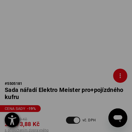
#
5505181
Sada nářadí Elektro Meister pro+pojízdného
kufru
CENA SADY
-19
%
36 068,89 Kč
vč. DPH
29 073,88 Kč
s připočtením dopravného