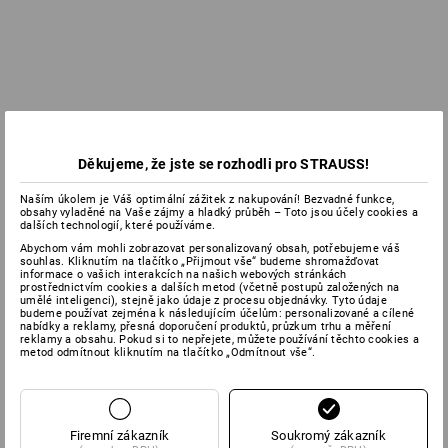
Děkujeme, že jste se rozhodli pro STRAUSS!
Naším úkolem je Váš optimální zážitek z nakupování! Bezvadné funkce,
obsahy vyladěné na Vaše zájmy a hladký průběh – Toto jsou účely cookies a
dalších technologií, které používáme.
Abychom vám mohli zobrazovat personalizovaný obsah, potřebujeme váš
souhlas. Kliknutím na tlačítko „Přijmout vše“ budeme shromažďovat
informace o vašich interakcích na našich webových stránkách
prostřednictvím cookies a dalších metod (včetně postupů založených na
umělé inteligenci), stejně jako údaje z procesu objednávky. Tyto údaje
budeme používat zejména k následujícím účelům: personalizované a cílené
nabídky a reklamy, přesná doporučení produktů, průzkum trhu a měření
reklamy a obsahu. Pokud si to nepřejete, můžete používání těchto cookies a
metod odmítnout kliknutím na tlačítko „Odmítnout vše“.
Firemní zákazník
Soukromý zákazník