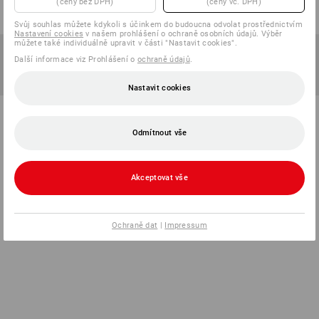
(ceny bez DPH)
(ceny vč. DPH)
Svůj souhlas můžete kdykoli s účinkem do budoucna odvolat prostřednictvím
Nastavení cookies
v našem prohlášení o ochraně osobních údajů. Výběr
můžete také individuálně upravit v části "Nastavit cookies".
Další informace viz Prohlášení o
ochraně údajů
.
Nastavit cookies
Odmítnout vše
Akceptovat vše
Ochraně dat
|
Impressum