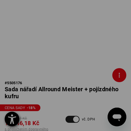
#
5505176
Sada nářadí Allround Meister + pojízdného
kufru
CENA SADY
-18
%
23 107,37 Kč
vč. DPH
18 946,18 Kč
s připočtením dopravného