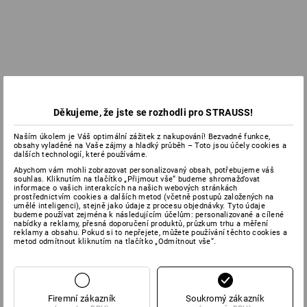
Děkujeme, že jste se rozhodli pro STRAUSS!
Naším úkolem je Váš optimální zážitek z nakupování! Bezvadné funkce,
obsahy vyladěné na Vaše zájmy a hladký průběh – Toto jsou účely cookies a
dalších technologií, které používáme.
Abychom vám mohli zobrazovat personalizovaný obsah, potřebujeme váš
souhlas. Kliknutím na tlačítko „Přijmout vše“ budeme shromažďovat
informace o vašich interakcích na našich webových stránkách
prostřednictvím cookies a dalších metod (včetně postupů založených na
umělé inteligenci), stejně jako údaje z procesu objednávky. Tyto údaje
budeme používat zejména k následujícím účelům: personalizované a cílené
nabídky a reklamy, přesná doporučení produktů, průzkum trhu a měření
reklamy a obsahu. Pokud si to nepřejete, můžete používání těchto cookies a
metod odmítnout kliknutím na tlačítko „Odmítnout vše“.
Firemní zákazník
Soukromý zákazník