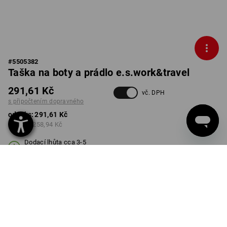
#
5505382
Taška na boty a prádlo e.s.work&travel
291,61 Kč
vč. DPH
s připočtením dopravného
od 1 ks:
291,61 Kč
od 3 ks:
258,94 Kč
Dodací lhůta cca 3-5
pracovních dnů
BARVA
černá