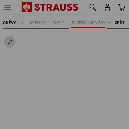
ZPĚT    >
ODĚVY
MUŽI
DOPLŇKY
TAŠKY
UNIVERZÁLNÍ TAŠKY