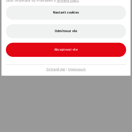
Další informace viz Prohlášení o
ochraně údajů
.
Nastavit cookies
Odmítnout vše
Akceptovat vše
Ochraně dat
|
Impressum