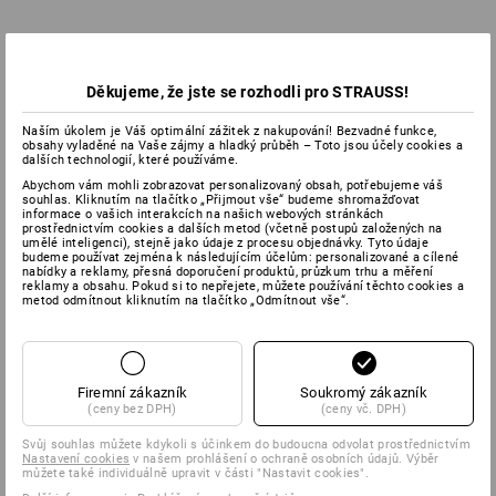
Děkujeme, že jste se rozhodli pro STRAUSS!
Naším úkolem je Váš optimální zážitek z nakupování! Bezvadné funkce,
obsahy vyladěné na Vaše zájmy a hladký průběh – Toto jsou účely cookies a
dalších technologií, které používáme.
Abychom vám mohli zobrazovat personalizovaný obsah, potřebujeme váš
souhlas. Kliknutím na tlačítko „Přijmout vše“ budeme shromažďovat
informace o vašich interakcích na našich webových stránkách
prostřednictvím cookies a dalších metod (včetně postupů založených na
umělé inteligenci), stejně jako údaje z procesu objednávky. Tyto údaje
budeme používat zejména k následujícím účelům: personalizované a cílené
nabídky a reklamy, přesná doporučení produktů, průzkum trhu a měření
reklamy a obsahu. Pokud si to nepřejete, můžete používání těchto cookies a
metod odmítnout kliknutím na tlačítko „Odmítnout vše“.
Firemní zákazník
Soukromý zákazník
(ceny bez DPH)
(ceny vč. DPH)
Svůj souhlas můžete kdykoli s účinkem do budoucna odvolat prostřednictvím
Nastavení cookies
v našem prohlášení o ochraně osobních údajů. Výběr
můžete také individuálně upravit v části "Nastavit cookies".