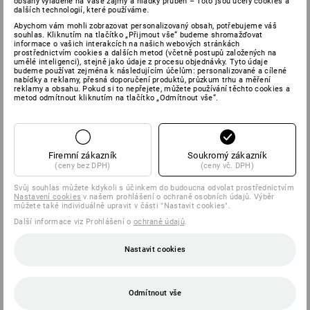
obsahy vyladěné na Vaše zájmy a hladký průběh – Toto jsou účely cookies a
dalších technologií, které používáme.
Abychom vám mohli zobrazovat personalizovaný obsah, potřebujeme váš
souhlas. Kliknutím na tlačítko „Přijmout vše“ budeme shromažďovat
informace o vašich interakcích na našich webových stránkách
prostřednictvím cookies a dalších metod (včetně postupů založených na
umělé inteligenci), stejně jako údaje z procesu objednávky. Tyto údaje
budeme používat zejména k následujícím účelům: personalizované a cílené
nabídky a reklamy, přesná doporučení produktů, průzkum trhu a měření
reklamy a obsahu. Pokud si to nepřejete, můžete používání těchto cookies a
metod odmítnout kliknutím na tlačítko „Odmítnout vše“.
Firemní zákazník
Soukromý zákazník
(ceny bez DPH)
(ceny vč. DPH)
Svůj souhlas můžete kdykoli s účinkem do budoucna odvolat prostřednictvím
Nastavení cookies
v našem prohlášení o ochraně osobních údajů. Výběr
můžete také individuálně upravit v části "Nastavit cookies".
Další informace viz Prohlášení o
ochraně údajů
.
Nastavit cookies
Odmítnout vše