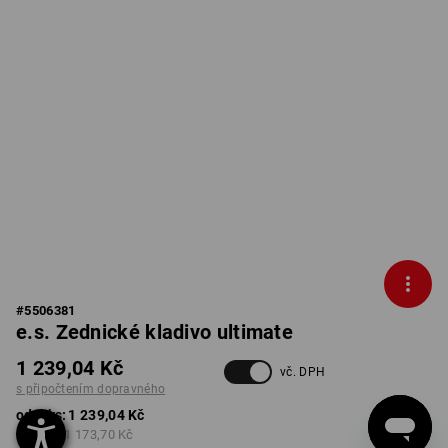
#
5506381
e.s. Zednické kladivo ultimate
1 239,04 Kč
vč. DPH
s připočtením dopravného
od 1 ks:
1 239,04 Kč
od 3 ks:
1 173,70 Kč