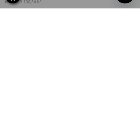
od 6 ks:
1 108,36 Kč
Dodací lhůta cca 3-5
pracovních dnů
VERZE
950 g
Množstevní sleva
od 1 ks
od 3 ks
od 6 ks
Sleva :
Sleva :
Sleva :
0
%/
ks
5
%/
ks
11
%/
ks
ks