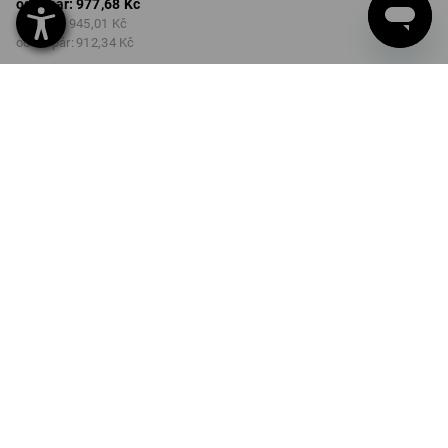
od 1 pár:
977,68 Kč
od 3 pár:
945,01 Kč
od 10 pár:
912,34 Kč
Dodací lhůta cca 3-5
pracovních dnů
VELIKOST
37-40
vybrat
Množstevní sleva
od 1 pár
od 3 pár
od 10 pár
Sleva :
Sleva :
Sleva :
0
%/
pár
3
%/
pár
7
%/
pár
pár