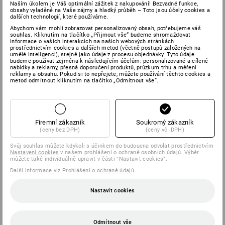
Naším úkolem je Váš optimální zážitek z nakupování! Bezvadné funkce,
obsahy vyladěné na Vaše zájmy a hladký průběh – Toto jsou účely cookies a
dalších technologií, které používáme.
Abychom vám mohli zobrazovat personalizovaný obsah, potřebujeme váš
souhlas. Kliknutím na tlačítko „Přijmout vše“ budeme shromažďovat
informace o vašich interakcích na našich webových stránkách
prostřednictvím cookies a dalších metod (včetně postupů založených na
umělé inteligenci), stejně jako údaje z procesu objednávky. Tyto údaje
budeme používat zejména k následujícím účelům: personalizované a cílené
nabídky a reklamy, přesná doporučení produktů, průzkum trhu a měření
reklamy a obsahu. Pokud si to nepřejete, můžete používání těchto cookies a
metod odmítnout kliknutím na tlačítko „Odmítnout vše“.
Firemní zákazník
Soukromý zákazník
(ceny bez DPH)
(ceny vč. DPH)
Svůj souhlas můžete kdykoli s účinkem do budoucna odvolat prostřednictvím
Nastavení cookies
v našem prohlášení o ochraně osobních údajů. Výběr
můžete také individuálně upravit v části "Nastavit cookies".
Další informace viz Prohlášení o
ochraně údajů
.
Nastavit cookies
Odmítnout vše