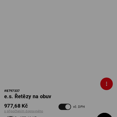
#
8797337
e.s. Řetězy na obuv
977,68 Kč
vč. DPH
s připočtením dopravného