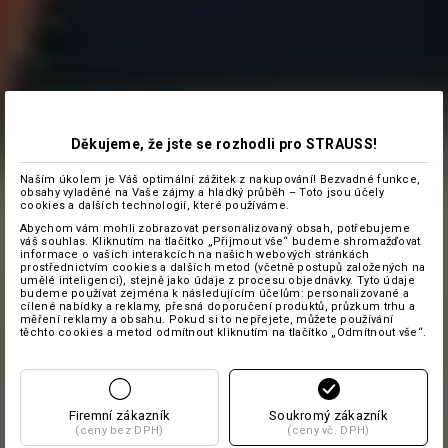
Děkujeme, že jste se rozhodli pro STRAUSS!
Naším úkolem je Váš optimální zážitek z nakupování! Bezvadné funkce,
obsahy vyladěné na Vaše zájmy a hladký průběh – Toto jsou účely
cookies a dalších technologií, které používáme.
Abychom vám mohli zobrazovat personalizovaný obsah, potřebujeme
váš souhlas. Kliknutím na tlačítko „Přijmout vše“ budeme shromažďovat
informace o vašich interakcích na našich webových stránkách
prostřednictvím cookies a dalších metod (včetně postupů založených na
umělé inteligenci), stejně jako údaje z procesu objednávky. Tyto údaje
budeme používat zejména k následujícím účelům: personalizované a
cílené nabídky a reklamy, přesná doporučení produktů, průzkum trhu a
měření reklamy a obsahu. Pokud si to nepřejete, můžete používání
těchto cookies a metod odmítnout kliknutím na tlačítko „Odmítnout vše“.
Firemní zákazník
Soukromý zákazník
(ceny bez DPH)
(ceny vč. DPH)