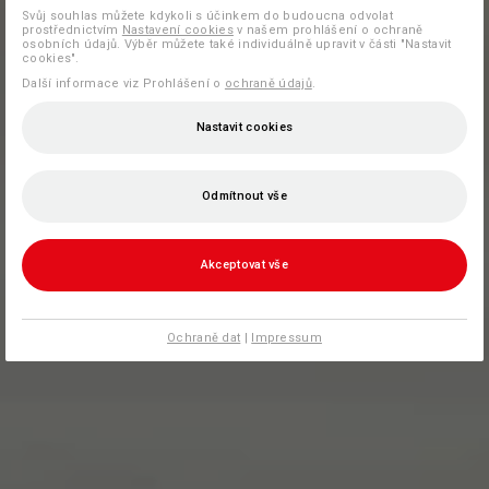
Svůj souhlas můžete kdykoli s účinkem do budoucna odvolat
prostřednictvím
Nastavení cookies
v našem prohlášení o ochraně
osobních údajů. Výběr můžete také individuálně upravit v části "Nastavit
cookies".
Další informace viz Prohlášení o
ochraně údajů
.
Nastavit cookies
Odmítnout vše
Akceptovat vše
Ochraně dat
|
Impressum