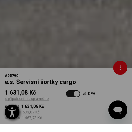
#
95790
e.s. Servisní šortky cargo
1 631,08 Kč
vč. DPH
s připočtením dopravného
od 1 ks:
1 631,08 Kč
od 3 ks:
1 533,07 Kč
od 10 ks:
1 467,73 Kč
Dodací lhůta cca 3-5