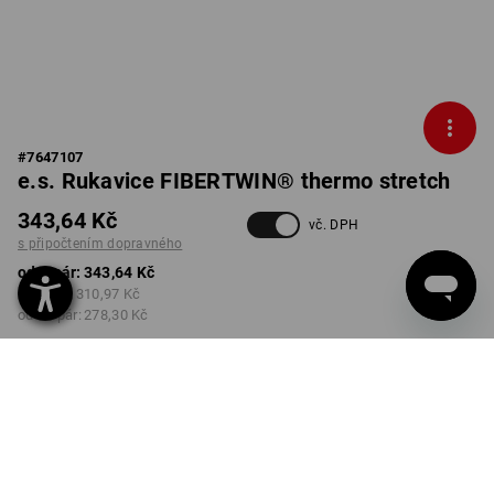
#
7647107
e.s. Rukavice FIBERTWIN® thermo stretch
343,64 Kč
vč. DPH
s připočtením dopravného
od 1 pár:
343,64 Kč
od 3 pár:
310,97 Kč
od 10 pár:
278,30 Kč
Dodací lhůta cca 3-5
pracovních dnů
BARVA
VELIKOST
7/8
vybrat