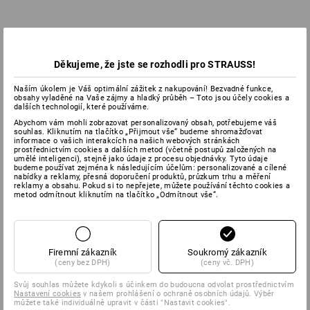
Děkujeme, že jste se rozhodli pro STRAUSS!
Naším úkolem je Váš optimální zážitek z nakupování! Bezvadné funkce,
obsahy vyladěné na Vaše zájmy a hladký průběh – Toto jsou účely cookies a
dalších technologií, které používáme.
Abychom vám mohli zobrazovat personalizovaný obsah, potřebujeme váš
souhlas. Kliknutím na tlačítko „Přijmout vše“ budeme shromažďovat
informace o vašich interakcích na našich webových stránkách
prostřednictvím cookies a dalších metod (včetně postupů založených na
umělé inteligenci), stejně jako údaje z procesu objednávky. Tyto údaje
budeme používat zejména k následujícím účelům: personalizované a cílené
nabídky a reklamy, přesná doporučení produktů, průzkum trhu a měření
reklamy a obsahu. Pokud si to nepřejete, můžete používání těchto cookies a
metod odmítnout kliknutím na tlačítko „Odmítnout vše“.
Firemní zákazník
Soukromý zákazník
(ceny bez DPH)
(ceny vč. DPH)
Svůj souhlas můžete kdykoli s účinkem do budoucna odvolat prostřednictvím
Nastavení cookies
v našem prohlášení o ochraně osobních údajů. Výběr
můžete také individuálně upravit v části "Nastavit cookies".