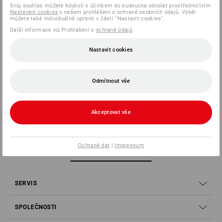
Svůj souhlas můžete kdykoli s účinkem do budoucna odvolat prostřednictvím
Nastavení cookies
v našem prohlášení o ochraně osobních údajů. Výběr
můžete také individuálně upravit v části "Nastavit cookies".
Další informace viz Prohlášení o
ochraně údajů
.
Informace o výrobci:
3M Deutschland GmbH | Carl Schurz Str. 1 |
DE 41453 Neuss | Innovation.de@3M.com
Nastavit cookies
Odmítnout vše
Akceptovat vše
Ochraně dat
|
Impressum
SERVIS 226 201 520
SERVIS
SPOLEČNOSTI