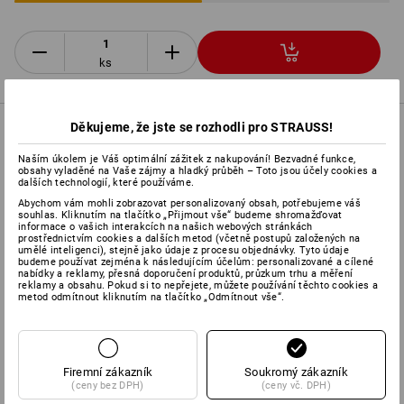
ks
Děkujeme, že jste se rozhodli pro STRAUSS!
INFORMACE O VÝROBKU
Naším úkolem je Váš optimální zážitek z nakupování! Bezvadné funkce,
obsahy vyladěné na Vaše zájmy a hladký průběh – Toto jsou účely cookies a
dalších technologií, které používáme.
POPIS
ZVLÁŠTNOSTI
Abychom vám mohli zobrazovat personalizovaný obsah, potřebujeme váš
souhlas. Kliknutím na tlačítko „Přijmout vše“ budeme shromažďovat
informace o vašich interakcích na našich webových stránkách
podle
DIN EN 397:2012
prostřednictvím cookies a dalších metod (včetně postupů založených na
poskytuje optimální ochranu v lesnictví a zemědělství
umělé inteligenci), stejně jako údaje z procesu objednávky. Tyto údaje
budeme používat zejména k následujícím účelům: personalizované a cílené
4bodové vnitřní vybavení s pohodlným závěsem
nabídky a reklamy, přesná doporučení produktů, průzkum trhu a měření
skořepina přilby z plastu ABS
reklamy a obsahu. Pokud si to nepřejete, můžete používání těchto cookies a
metod odmítnout kliknutím na tlačítko „Odmítnout vše“.
s koženým potním páskem a odvětrávací drážkou
regulovatelný obvod hlavy od 53 do 62 cm
včetně obličejové mřížky
podle
DIN EN 1731:2006,
pro
vynikající ochranu před třískami a úlomky
Firemní zákazník
Soukromý zákazník
včetně mušlových chráničů sluchu
Optime I podle
DIN EN
(ceny bez DPH)
(ceny vč. DPH)
352-3:2002
pro upevnění na přilbu s úchytem 30 mm