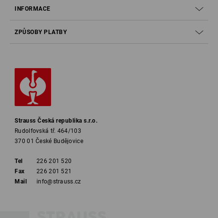
INFORMACE
ZPŮSOBY PLATBY
Strauss Česká republika s.r.o.
Rudolfovská tř. 464/103
370 01 České Budějovice
Tel
226 201 520
Fax
226 201 521
Mail
info@strauss.cz