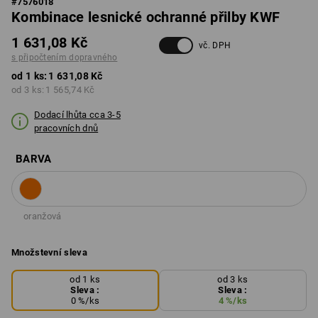
#
7576018
Kombinace lesnické ochranné přilby KWF
1 631,08 Kč
vč. DPH
s připočtením dopravného
od 1 ks:
1 631,08 Kč
od 3 ks:
1 565,74 Kč
Dodací lhůta cca 3-5
pracovních dnů
BARVA
oranžová
Množstevní sleva
od 1 ks
od 3 ks
Sleva :
Sleva :
0
%/
ks
4
%/
ks