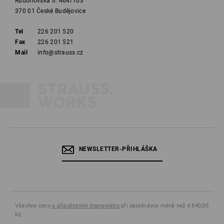
Rudolfovská tř. 464/103
370 01 České Budějovice
Tel
226 201 520
Fax
226 201 521
Mail
info@strauss.cz
NEWSLETTER-PŘIHLÁŠKA
Všechny ceny
s připočtením dopravného
při objednávce méně než 4 840,00
Kč.