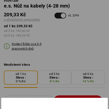
#
5097200
e.s. Nůž na kabely (4-28 mm)
209,33 Kč
vč. DPH
s připočtením dopravného
od 1 ks:
209,33 Kč
od 3 ks:
193,60 Kč
od 6 ks:
180,29 Kč
Dodací lhůta cca 3-5
pracovních dnů
Množstevní sleva
od 1 ks
od 3 ks
od 6 ks
Sleva :
Sleva :
Sleva :
0
%/
ks
8
%/
ks
14
%/
ks
ks