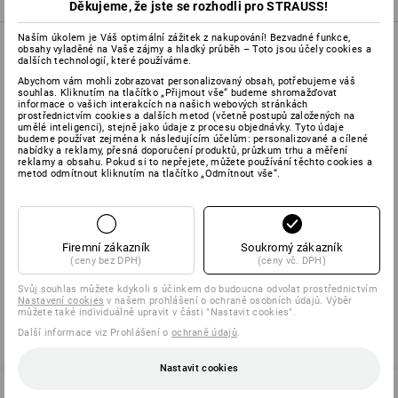
Děkujeme, že jste se rozhodli pro STRAUSS!
Naším úkolem je Váš optimální zážitek z nakupování! Bezvadné funkce,
INFORMACE O VÝROBKU
obsahy vyladěné na Vaše zájmy a hladký průběh – Toto jsou účely cookies a
dalších technologií, které používáme.
Abychom vám mohli zobrazovat personalizovaný obsah, potřebujeme váš
souhlas. Kliknutím na tlačítko „Přijmout vše“ budeme shromažďovat
POPIS
informace o vašich interakcích na našich webových stránkách
prostřednictvím cookies a dalších metod (včetně postupů založených na
umělé inteligenci), stejně jako údaje z procesu objednávky. Tyto údaje
budeme používat zejména k následujícím účelům: personalizované a cílené
Pro rychlé a přesné odizolování všech běžných kulatých kabelů
nabídky a reklamy, přesná doporučení produktů, průzkum trhu a měření
reklamy a obsahu. Pokud si to nepřejete, můžete používání těchto cookies a
(ø 4-28 mm). S vyjímatelnou plastovou redukční vložkou z plastu
metod odmítnout kliknutím na tlačítko „Odmítnout vše“.
odolného vůči opotřebení. Plynulé
nastavení hloubky řezu:
zabrání se tak poškození vnitřních vodičů. Délka čepele 30 mm,
délka: 170 mm, hmotnost: 97 g.
Firemní zákazník
Soukromý zákazník
(ceny bez DPH)
(ceny vč. DPH)
Svůj souhlas můžete kdykoli s účinkem do budoucna odvolat prostřednictvím
Nastavení cookies
v našem prohlášení o ochraně osobních údajů. Výběr
můžete také individuálně upravit v části "Nastavit cookies".
Další informace viz Prohlášení o
ochraně údajů
.
Nastavit cookies