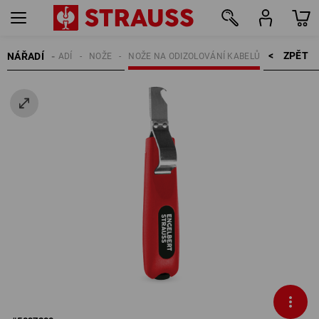
ZPĚT    >
NÁŘADÍ
RUČNÍ NÁŘADÍ
NOŽE
NOŽE NA ODIZOLOVÁNÍ KABELŮ