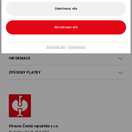
Odmítnout vše
SERVIS 226 201 520
Akceptovat vše
SERVIS
SPOLEČNOSTI
Ochraně dat
|
Impressum
INFORMACE
ZPŮSOBY PLATBY
Strauss Česká republika s.r.o.