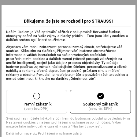
Děkujeme, že jste se rozhodli pro STRAUSS!
Naším úkolem je Váš optimální zážitek z nakupování! Bezvadné funkce,
obsahy vyladěné na Vaše zájmy a hladký průběh – Toto jsou účely cookies a
dalších technologií, které používáme.
Abychom vám mohli zobrazovat personalizovaný obsah, potřebujeme váš
souhlas. Kliknutím na tlačítko „Přijmout vše“ budeme shromažďovat
informace o vašich interakcích na našich webových stránkách
prostřednictvím cookies a dalších metod (včetně postupů založených na
umělé inteligenci), stejně jako údaje z procesu objednávky. Tyto údaje
budeme používat zejména k následujícím účelům: personalizované a cílené
nabídky a reklamy, přesná doporučení produktů, průzkum trhu a měření
reklamy a obsahu. Pokud si to nepřejete, můžete používání těchto cookies a
metod odmítnout kliknutím na tlačítko „Odmítnout vše“.
Firemní zákazník
Soukromý zákazník
(ceny bez DPH)
(ceny vč. DPH)
Svůj souhlas můžete kdykoli s účinkem do budoucna odvolat prostřednictvím
Nastavení cookies
v našem prohlášení o ochraně osobních údajů. Výběr
můžete také individuálně upravit v části "Nastavit cookies".
Další informace viz Prohlášení o
ochraně údajů
.