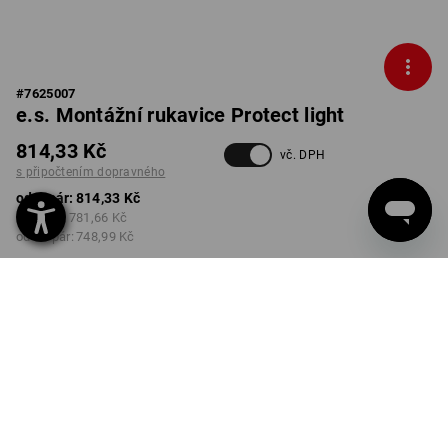
#
7625007
e.s. Montážní rukavice Protect light
814,33 Kč
vč. DPH
s připočtením dopravného
od 1 pár:
814,33 Kč
od 3 pár:
781,66 Kč
od 12 pár:
748,99 Kč
Dodací lhůta cca 3-5
pracovních dnů
BARVA
VELIKOST
7
vybrat
černá