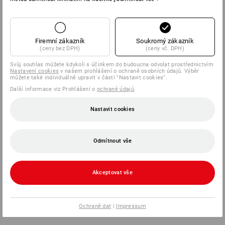
Firemní zákazník
Soukromý zákazník
(ceny bez DPH)
(ceny vč. DPH)
Svůj souhlas můžete kdykoli s účinkem do budoucna odvolat prostřednictvím
Nastavení cookies
v našem prohlášení o ochraně osobních údajů. Výběr
můžete také individuálně upravit v části "Nastavit cookies".
Další informace viz Prohlášení o
ochraně údajů
.
Nastavit cookies
Odmítnout vše
Akceptovat vše
Ochraně dat
|
Impressum