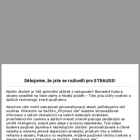
Děkujeme, že jste se rozhodli pro STRAUSS!
Naším úkolem je Váš optimální zážitek z nakupování! Bezvadné funkce,
obsahy vyladěné na Vaše zájmy a hladký průběh – Toto jsou účely cookies a
dalších technologií, které používáme.
Abychom vám mohli zobrazovat personalizovaný obsah, potřebujeme váš
souhlas. Kliknutím na tlačítko „Přijmout vše“ budeme shromažďovat
informace o vašich interakcích na našich webových stránkách
prostřednictvím cookies a dalších metod (včetně postupů založených na
umělé inteligenci), stejně jako údaje z procesu objednávky. Tyto údaje
budeme používat zejména k následujícím účelům: personalizované a cílené
nabídky a reklamy, přesná doporučení produktů, průzkum trhu a měření
reklamy a obsahu. Pokud si to nepřejete, můžete používání těchto cookies a
metod odmítnout kliknutím na tlačítko „Odmítnout vše“.