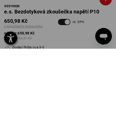
#
5519030
e.s. Bezdotyková zkoušečka napětí P10
650,98 Kč
vč. DPH
s připočtením dopravného
od 1 ks:
650,98 Kč
od 5 ks:
618,31 Kč
Dodací lhůta cca 3-5
pracovních dnů
Množstevní sleva
od 1 ks
od 5 ks
Sleva :
Sleva :
0
%/
ks
5
%/
ks
ks