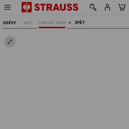
ZPĚT    >
ODĚVY
MUŽI
DÁRKOVÉ ZBOŽÍ