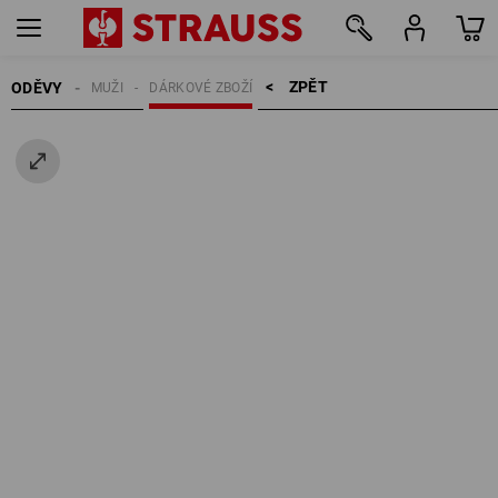
ZPĚT    >
ODĚVY
MUŽI
DÁRKOVÉ ZBOŽÍ