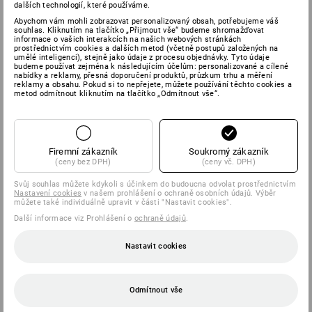
dalších technologií, které používáme.
Abychom vám mohli zobrazovat personalizovaný obsah, potřebujeme váš
souhlas. Kliknutím na tlačítko „Přijmout vše“ budeme shromažďovat
informace o vašich interakcích na našich webových stránkách
prostřednictvím cookies a dalších metod (včetně postupů založených na
umělé inteligenci), stejně jako údaje z procesu objednávky. Tyto údaje
budeme používat zejména k následujícím účelům: personalizované a cílené
nabídky a reklamy, přesná doporučení produktů, průzkum trhu a měření
reklamy a obsahu. Pokud si to nepřejete, můžete používání těchto cookies a
metod odmítnout kliknutím na tlačítko „Odmítnout vše“.
Firemní zákazník
Soukromý zákazník
(ceny bez DPH)
(ceny vč. DPH)
Svůj souhlas můžete kdykoli s účinkem do budoucna odvolat prostřednictvím
Nastavení cookies
v našem prohlášení o ochraně osobních údajů. Výběr
můžete také individuálně upravit v části "Nastavit cookies".
Další informace viz Prohlášení o
ochraně údajů
.
Nastavit cookies
Odmítnout vše