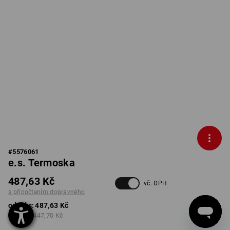
#
5576061
e.s. Termoska
487,63 Kč
vč. DPH
s připočtením dopravného
od 1 ks:
487,63 Kč
od 3 ks:
447,70 Kč