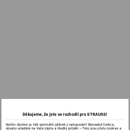
Děkujeme, že jste se rozhodli pro STRAUSS!
Naším úkolem je Váš optimální zážitek z nakupování! Bezvadné funkce,
obsahy vyladěné na Vaše zájmy a hladký průběh – Toto jsou účely cookies a