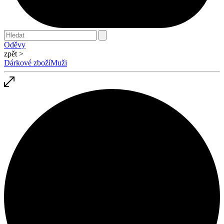
Oděvy
zpět >
Dárkové zboží
Muži