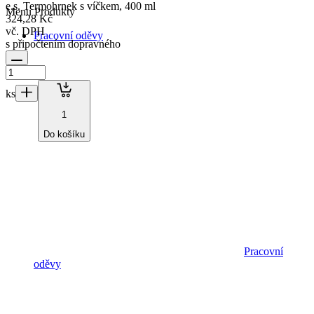
e.s. Termohrnek s víčkem, 400 ml
Menu
Produkty
324,28 Kč
vč. DPH
Pracovní oděvy
s připočtením dopravného
ks
1
Do košíku
Pracovní
oděvy