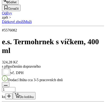
Sdílet
Označit
Oděvy
zpět >
Dárkové zboží
Muži
#
5576082
e.s. Termohrnek s víčkem, 400
ml
324,28 Kč
s připočtením dopravného
vč. DPH
Dodací lhůta cca 3-5 pracovních dnů
ks
Do košíku