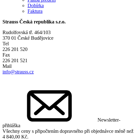
Dobírka
Faktura
Strauss Česká republika s.r.o.
Rudolfovská tř. 464/103
370 01 České Budějovice
Tel
226 201 520
Fax
226 201 521
Mail
info@strauss.cz
Newsletter-
přihláška
Všechny ceny
s připočtením dopravného
při objednávce méně než
4 840,00 Kč.