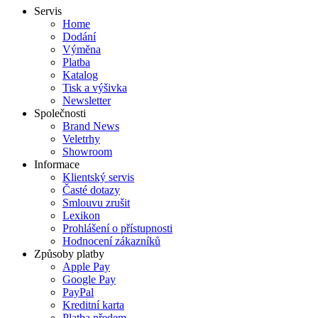
Servis
Home
Dodání
Výměna
Platba
Katalog
Tisk a výšivka
Newsletter
Společnosti
Brand News
Veletrhy
Showroom
Informace
Klientský servis
Časté dotazy
Smlouvu zrušit
Lexikon
Prohlášení o přístupnosti
Hodnocení zákazníků
Způsoby platby
Apple Pay
Google Pay
PayPal
Kreditní karta
Platba předem