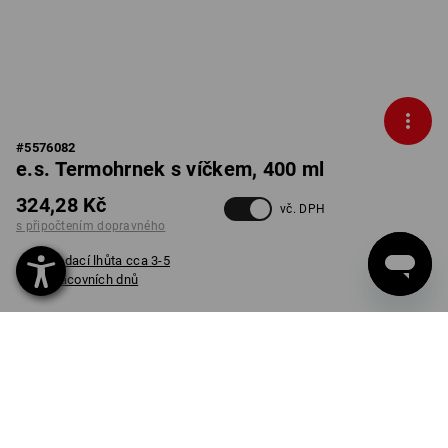
#
5576082
e.s. Termohrnek s víčkem, 400 ml
324,28 Kč
vč. DPH
s připočtením dopravného
Dodací lhůta cca 3-5
pracovních dnů
ks
INFORMACE O VÝROBKU