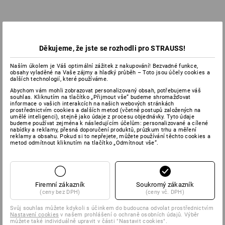
Děkujeme, že jste se rozhodli pro STRAUSS!
Naším úkolem je Váš optimální zážitek z nakupování! Bezvadné funkce,
obsahy vyladěné na Vaše zájmy a hladký průběh – Toto jsou účely cookies a
dalších technologií, které používáme.
Abychom vám mohli zobrazovat personalizovaný obsah, potřebujeme váš
souhlas. Kliknutím na tlačítko „Přijmout vše“ budeme shromažďovat
informace o vašich interakcích na našich webových stránkách
prostřednictvím cookies a dalších metod (včetně postupů založených na
umělé inteligenci), stejně jako údaje z procesu objednávky. Tyto údaje
budeme používat zejména k následujícím účelům: personalizované a cílené
nabídky a reklamy, přesná doporučení produktů, průzkum trhu a měření
reklamy a obsahu. Pokud si to nepřejete, můžete používání těchto cookies a
metod odmítnout kliknutím na tlačítko „Odmítnout vše“.
Firemní zákazník
Soukromý zákazník
(ceny bez DPH)
(ceny vč. DPH)
Svůj souhlas můžete kdykoli s účinkem do budoucna odvolat prostřednictvím
Nastavení cookies
v našem prohlášení o ochraně osobních údajů. Výběr
můžete také individuálně upravit v části "Nastavit cookies".