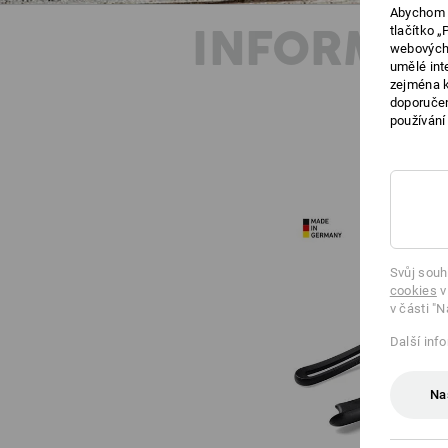
Abychom v
INFORMAC
tlačítko 
webových 
umělé int
zejména k
doporučen
používání
Svůj souh
cookies
v
v části "N
Další inf
Na