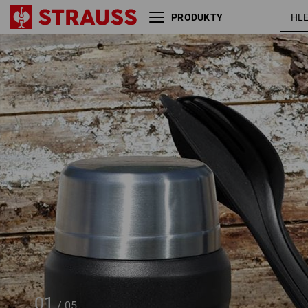
PRODUKTY
e.s. Sada příborů
3 dílná
01
/
05