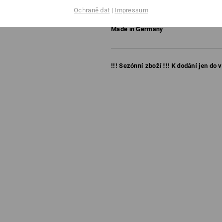
vhodný do myčky na nádobí, b
Ochraně dat
|
Impressum
rozměry (D x Š x V): 222 x 48 
Made in Germany
!!! Sezónní zboží !!! K dodání jen do 