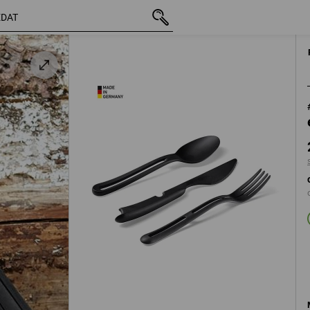
vč. DPH
258,94 Kč
s připočtením dopravného