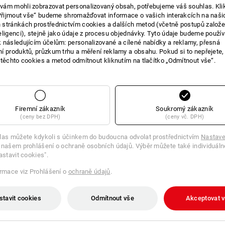
ám mohli zobrazovat personalizovaný obsah, potřebujeme váš souhlas. Kli
E O VÝROBKU
„Přijmout vše“ budeme shromažďovat informace o vašich interakcích na naši
stránkách prostřednictvím cookies a dalších metod (včetně postupů založ
eligenci), stejně jako údaje z procesu objednávky. Tyto údaje budeme použív
 následujícím účelům: personalizované a cílené nabídky a reklamy, přesná
í produktů, průzkum trhu a měření reklamy a obsahu. Pokud si to nepřejete
 těchto cookies a metod odmítnout kliknutím na tlačítko „Odmítnout vše“.
Buďme upřímní: příbor s sebou z občer
více stresu než užitku. Nepohodlný, lá
umí jinak: třídílný e.s. Příbor nesmí 
V každém případě: nůž, vidlička a lžíc
Zcela snadno se kompaktně složí a opě
vyhazovat: jednoduše jej vložíte do m
Firemní zákazník
Soukromý zákazník
(ceny bez DPH)
(ceny vč. DPH)
Nejen díky tomu je e.s. Příbor řešení 
Německu kromě toho potvrzuje dobrou
las můžete kdykoli s účinkem do budoucna odvolat prostřednictvím
svědomím – takže „Dobrou chuť!“
Nastave
 našem prohlášení o ochraně osobních údajů. Výběr můžete také individuáln
astavit cookies".
ormace viz Prohlášení o
ochraně údajů
.
třídílná příborová sada, skládají
stavit cookies
Odmítnout vše
Akceptovat 
velikosti
kompaktní, snadno se složí dí
Termoplastický plast je velmi r