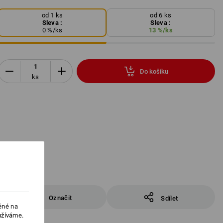
od 1 ks
od 6 ks
Sleva :
Sleva :
0
%/
ks
13
%/
ks
Do košíku
ks
Označit
Sdílet
ěné na
užíváme.