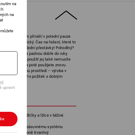
knutím na
ch
ených na
at
, můžete
stvení za rohem přináší v polední pauze
mavý, neekologický. Čas na řešení, které to
chybět u žádné polední přestávky! Pohodlný?
e jsou robustní a padnou dobře do ruky.
t uvolní. A po použití jej také nemusíte
yčky na nádobí a poté použijete znovu.
šetrné k životnímu prostředí – výroba v
 bilanci CO². Pro požitek s dobrým
ní
ě upravit
POPIS
cí se z nože, vidličky a lžíce v běžné
vše
ky inovativnímu zásuvnému systému
obustní a extrémně trvanlivý