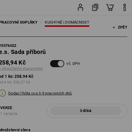
ks
PRACOVNÍ DOPLŇKY
KUCHYNĚ | DOMÁCNOST
<   
ZPĚT
#
5576022
e.s. Sada příborů
258,94 Kč
vč. DPH
s připočtením dopravného
od 1 ks:
258,94 Kč
od 6 ks:
226,27 Kč
Dodací lhůta cca 3-5 pracovních dnů
VERZE
3 dílná
1 varianta
Množstevní sleva