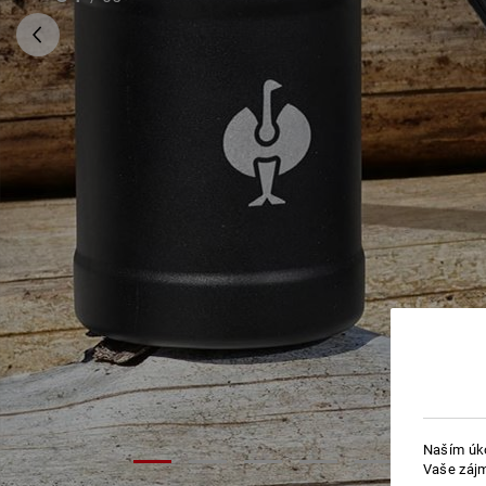
Naším úko
Vaše zájm