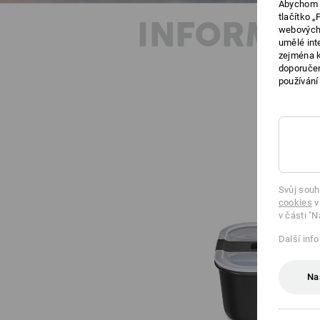
Abychom v
tlačítko 
INFORMAC
webových 
umělé int
zejména k
doporučen
používání
Svůj souh
cookies
v
v části "N
Další inf
Na