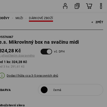
ks
ODĚVY
MUŽI
DÁRKOVÉ ZBOŽÍ
<   
ZPĚT
#
5576067
e.s. Mikrovlnný box na svačinu midi
324,28 Kč
vč. DPH
s připočtením dopravného
od 1 ks:
324,28 Kč
od 3 ks:
291,61 Kč
Dodací lhůta cca 3-5 pracovních dnů
BARVA
černá
Množstevní sleva