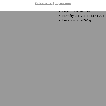
vhodné pro mrazničky, parní tr
Ochraně dat
|
Impressum
z potravinářského PP materiálu
objem: cca. 1000 ml
rozměry (Š x V x H): 139 x 70 
hmotnost: cca 265 g