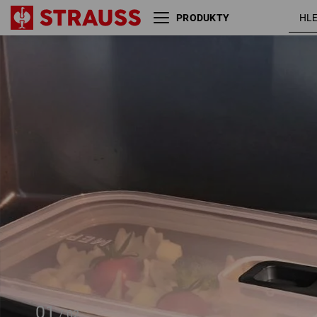
PRODUKTY
e.s. Mikrovlnný box na svačinu
midi
01
/
02