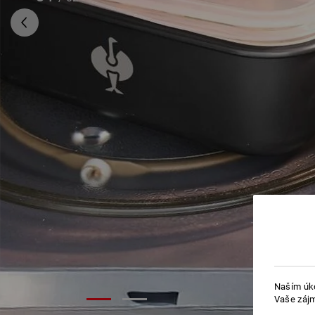
Naším úko
Vaše zájm