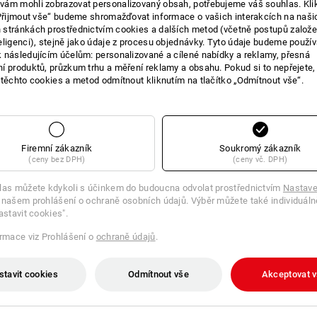
ám mohli zobrazovat personalizovaný obsah, potřebujeme váš souhlas. Kli
„Přijmout vše“ budeme shromažďovat informace o vašich interakcích na naši
E O VÝROBKU
stránkách prostřednictvím cookies a dalších metod (včetně postupů založ
eligenci), stejně jako údaje z procesu objednávky. Tyto údaje budeme použív
 následujícím účelům: personalizované a cílené nabídky a reklamy, přesná
í produktů, průzkum trhu a měření reklamy a obsahu. Pokud si to nepřejete
 těchto cookies a metod odmítnout kliknutím na tlačítko „Odmítnout vše“.
JEDEN BOX NA VŠECHNO
Mrazicí přihrádka, myčka nádobí a m
e.s. Mikrovlnný box na svačinu midi s
skladování, bezpečnou přepravu a pří
Firemní zákazník
Soukromý zákazník
kliknutím lze nádobu uzavřít vzduchot
(ceny bez DPH)
(ceny vč. DPH)
transparentnímu víčku je na první pohl
ventilačnímu ventilu lze box včetně vík
las můžete kdykoli s účinkem do budoucna odvolat prostřednictvím
Nastave
ventil a jídlo se ohřeje přímo.
 našem prohlášení o ochraně osobních údajů. Výběr můžete také individuáln
astavit cookies".
ormace viz Prohlášení o
ochraně údajů
.
nepropustný, vzduchotěsný a n
stavit cookies
Odmítnout vše
Akceptovat 
praktické uzavírání
transparentní víko s odvzdušň
odnímatelný těsnicí kroužek pro