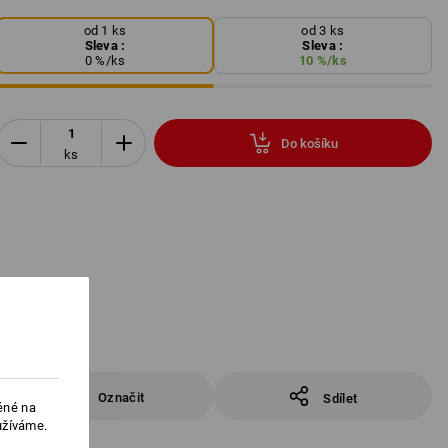
od 1 ks
od 3 ks
Sleva :
Sleva :
0
%/
ks
10
%/
ks
Do košíku
ks
Označit
Sdílet
ěné na
užíváme.