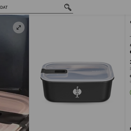
vč. DPH
324,28 Kč
černá
s připočtením dopravného