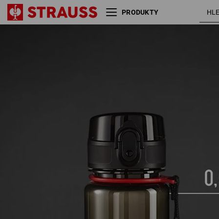
PRODUKTY
e.s. Láhev na pití Tritan
0,5l