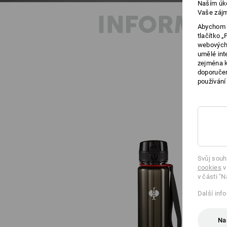
Naším úko
Vaše zájm
INFORMAC
Abychom v
tlačítko 
webových 
umělé int
zejména k
doporučen
používání
Svůj souh
cookies
v
v části "N
Další inf
Na