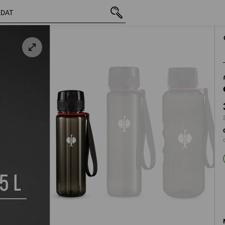
vč. DPH
389,62 Kč
s připočtením dopravného