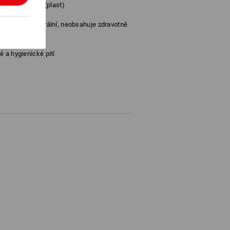
pevného tritanu (plast)
, chuťově neutrální, neobsahuje zdravotně
nadno čistí
 a hygienické pití