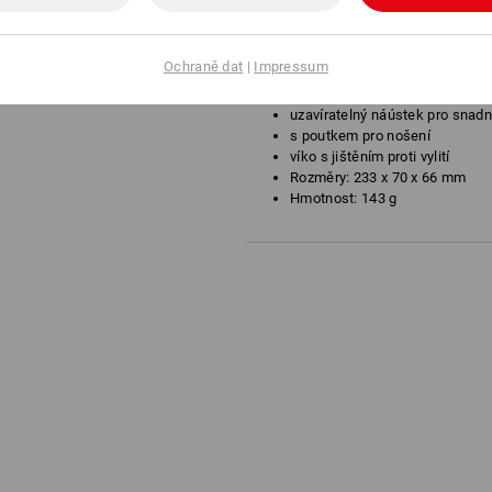
kvalitní a lehká láhev na pití z 
Objem 0,5 litru
vhodná pro uchovávání potravin
Ochraně dat
|
Impressum
závadné látky
díky velkému otvoru se velmi s
uzavíratelný náústek pro snadné
s poutkem pro nošení
víko s jištěním proti vylití
Rozměry: 233 x 70 x 66 mm
Hmotnost: 143 g