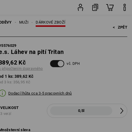
ks
ODĚVY
MUŽI
DÁRKOVÉ ZBOŽÍ
<   
ZPĚT
#
5576029
e.s. Láhev na pití Tritan
389,62 Kč
vč. DPH
s připočtením dopravného
od 1 ks:
389,62 Kč
od 3 ks:
356,95 Kč
Dodací lhůta cca 3-5 pracovních dnů
VELIKOST
0,5l
3 verzí
Množstevní sleva