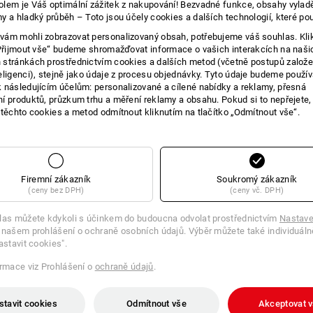
lem je Váš optimální zážitek z nakupování! Bezvadné funkce, obsahy vylad
y a hladký průběh – Toto jsou účely cookies a dalších technologií, které po
E O VÝROBKU
ám mohli zobrazovat personalizovaný obsah, potřebujeme váš souhlas. Kli
„Přijmout vše“ budeme shromažďovat informace o vašich interakcích na naši
stránkách prostřednictvím cookies a dalších metod (včetně postupů založ
eligenci), stejně jako údaje z procesu objednávky. Tyto údaje budeme použív
VŽDYCKY PO RUCE, KDYŽ POCÍTÍTE
 následujícím účelům: personalizované a cílené nabídky a reklamy, přesná
í produktů, průzkum trhu a měření reklamy a obsahu. Pokud si to nepřejete
V kanceláři, na stavbě, v dílně nebo n
 těchto cookies a metod odmítnout kliknutím na tlačítko „Odmítnout vše“.
namáhavých činnostech rozhoduje pravi
koncentraci a vysokou výkonnost. e.s. 
každodenní práci. Podle toho, jaké má
místa má k dispozici v tašce, kufru ne
velikostech. Je zhotovena z pevného t
Firemní zákazník
Soukromý zákazník
naplnit a snadno čistit. Samostatně uz
(ceny bez DPH)
(ceny vč. DPH)
jednou rukou a díky transparentnímu de
nápoj.
las můžete kdykoli s účinkem do budoucna odvolat prostřednictvím
Nastave
Žízeň je různě velká, a praktická e.s.
 našem prohlášení o ochraně osobních údajů. Výběr můžete také individuáln
třech velikostech: o objemu 500 ml, 1 l
astavit cookies".
ormace viz Prohlášení o
ochraně údajů
.
stavit cookies
Odmítnout vše
Akceptovat 