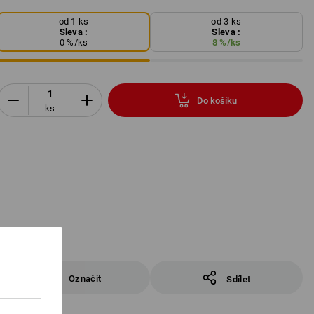
od 1 ks
od 3 ks
Sleva :
Sleva :
0
%/
ks
8
%/
ks
Do košíku
ks
Označit
Sdílet