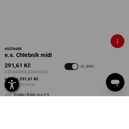
#
5576055
e.s. Chlebník midi
291,61 Kč
vč. DPH
s připočtením dopravného
od 1 ks:
291,61 Kč
od 3 ks:
258,94 Kč
Dodací lhůta cca 3-5
pracovních dnů
BARVA