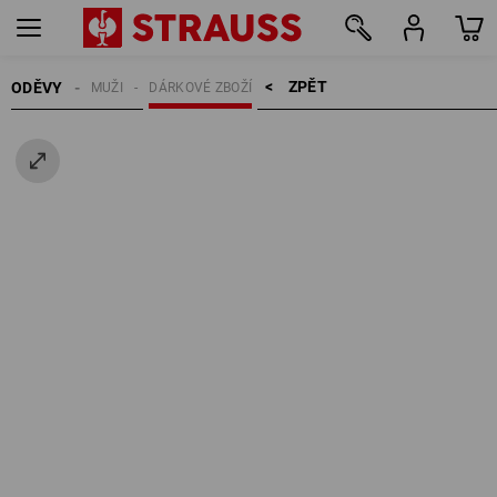
ZPĚT    >
ODĚVY
MUŽI
DÁRKOVÉ ZBOŽÍ