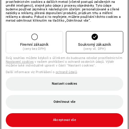
prostřednictvím cookies a dalších metod (včetně postupů založených na
umělé inteligenci), stejně jako údaje z procesu objednávky. Tyto údaje
budeme používat zejména k následujícím účelům: personalizované a cílené
nabídky a reklamy, přesná doporučení produktů, průzkum trhu a měření
reklamy a obsahu. Pokud si to nepřejete, můžete používání těchto cookies a
metod odmítnout kliknutím na tlačítko „Odmítnout vše“.
Firemní zákazník
Soukromý zákazník
(ceny bez DPH)
(ceny vč. DPH)
Svůj souhlas můžete kdykoli s účinkem do budoucna odvolat prostřednictvím
Nastavení cookies
v našem prohlášení o ochraně osobních údajů. Výběr
můžete také individuálně upravit v části "Nastavit cookies".
Další informace viz Prohlášení o
ochraně údajů
.
Nastavit cookies
Odmítnout vše
Akceptovat vše