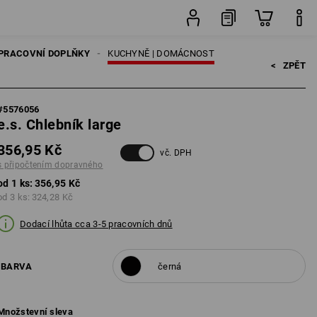
ks
PRACOVNÍ DOPLŇKY
KUCHYNĚ | DOMÁCNOST
<   
ZPĚT
#
5576056
e.s. Chlebník large
356,95 Kč
vč. DPH
s připočtením dopravného
od 1 ks:
356,95 Kč
od 3 ks:
324,28 Kč
Dodací lhůta cca 3-5 pracovních dnů
BARVA
černá
Množstevní sleva