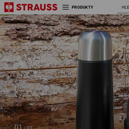
PRODUKTY
e.s. Chlebník large
čer
01
/
03