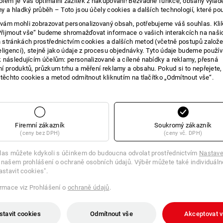
lem je Váš optimální zážitek z nakupování! Bezvadné funkce, obsahy vylad
y a hladký průběh – Toto jsou účely cookies a dalších technologií, které po
E O VÝROBKU
ám mohli zobrazovat personalizovaný obsah, potřebujeme váš souhlas. Kli
„Přijmout vše“ budeme shromažďovat informace o vašich interakcích na naši
stránkách prostřednictvím cookies a dalších metod (včetně postupů založ
eligenci), stejně jako údaje z procesu objednávky. Tyto údaje budeme použív
 následujícím účelům: personalizované a cílené nabídky a reklamy, přesná
Velká krabička pro velký hlad
í produktů, průzkum trhu a měření reklamy a obsahu. Pokud si to nepřejete
Očekává vás mimořádně dlouhý den ne
 těchto cookies a metod odmítnout kliknutím na tlačítko „Odmítnout vše“.
problém: S prostornou e.s. Chlebník 
Chléb, ovoce, zeleninové tyčinky, dipy
krabičce na správném místě, kde je mů
použitelnou přepážkou. Speciální těs
konzumace čerstvé a bezpečně uložen
Firemní zákazník
Soukromý zákazník
jednoduše vložte krabičku do myčky n
(ceny bez DPH)
(ceny vč. DPH)
použití.
las můžete kdykoli s účinkem do budoucna odvolat prostřednictvím
Nastave
 našem prohlášení o ochraně osobních údajů. Výběr můžete také individuáln
astavit cookies".
ormace viz Prohlášení o
ochraně údajů
.
těsnění ve víku udrží obsah dlo
flexibilní přepážka pro oddělené
stavit cookies
Odmítnout vše
Akceptovat 
jištění proti vylití obsahu