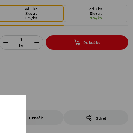
od 1 ks
od 3 ks
Sleva :
Sleva :
0
%/
ks
9
%/
ks
Do košíku
ks
Označit
Sdílet