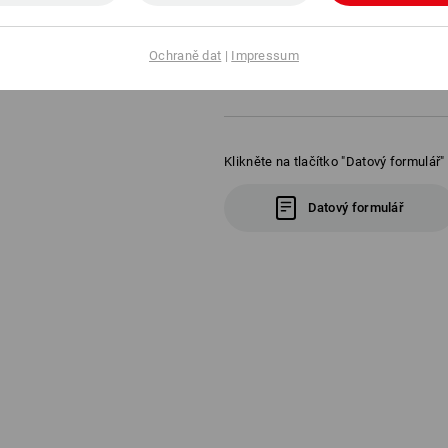
robustní, dlouhověký design
vhodná do myčky nádobí
objem: 8 namazaných chlebů n
Ochraně dat
|
Impressum
hmotnost: cca 370 g
rozměry (Š x V x D): 170 x 65 
Klikněte na tlačítko "Datový formulář"
Datový formulář