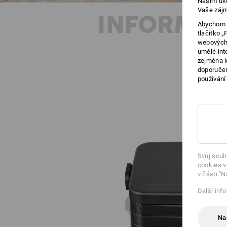
Naším úko
Vaše zájm
INFORMAC
Abychom v
tlačítko 
webových 
umělé int
zejména k
doporučen
používání
Svůj souh
cookies
v
v části "N
Další inf
Na