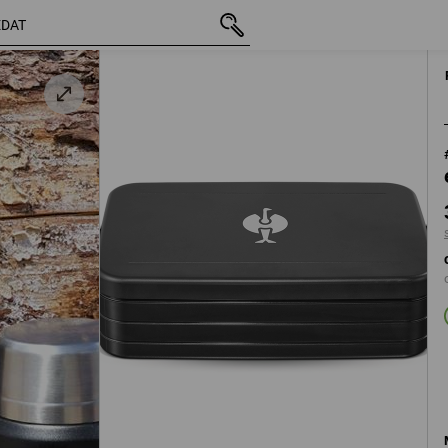
vč. DPH
356,95 Kč
ná
s připočtením dopravného