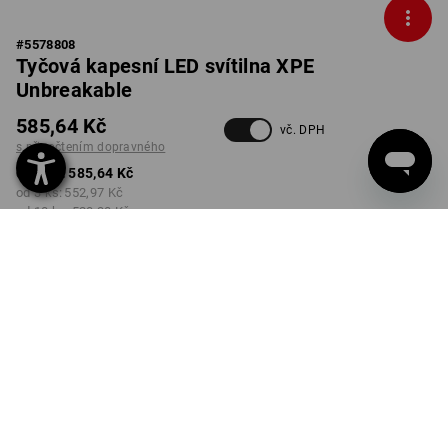
#
5578808
Tyčová kapesní LED svítilna XPE
Unbreakable
585,64 Kč
vč. DPH
s připočtením dopravného
od 1 ks:
585,64 Kč
od 3 ks:
552,97 Kč
od 10 ks:
520,30 Kč
Dodací lhůta cca 3-5
pracovních dnů
Množstevní sleva
od 1 ks
od 3 ks
od 10 ks
Sleva :
Sleva :
Sleva :
0
%/
ks
6
%/
ks
11
%/
ks