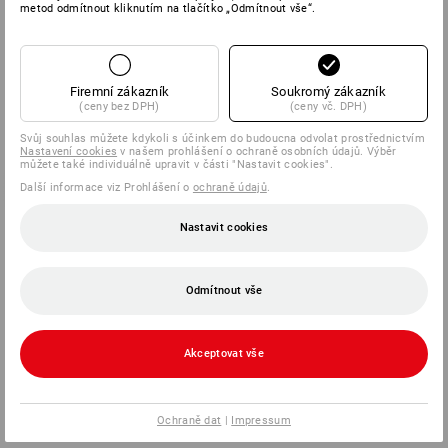
metod odmítnout kliknutím na tlačítko „Odmítnout vše“.
Firemní zákazník
Soukromý zákazník
(ceny bez DPH)
(ceny vč. DPH)
Svůj souhlas můžete kdykoli s účinkem do budoucna odvolat prostřednictvím
Nastavení cookies
v našem prohlášení o ochraně osobních údajů. Výběr
můžete také individuálně upravit v části "Nastavit cookies".
Další informace viz Prohlášení o
ochraně údajů
.
Nastavit cookies
Odmítnout vše
Akceptovat vše
Ochraně dat
|
Impressum