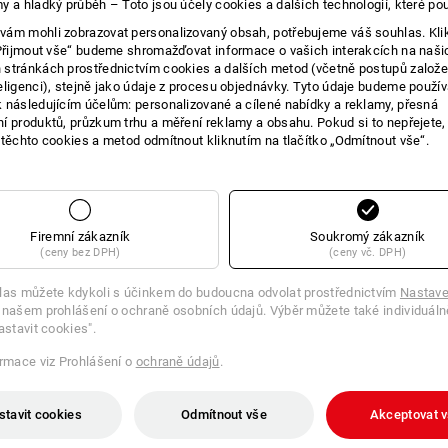
y a hladký průběh – Toto jsou účely cookies a dalších technologií, které po
E O VÝROBKU
ám mohli zobrazovat personalizovaný obsah, potřebujeme váš souhlas. Kli
„Přijmout vše“ budeme shromažďovat informace o vašich interakcích na naši
stránkách prostřednictvím cookies a dalších metod (včetně postupů založ
eligenci), stejně jako údaje z procesu objednávky. Tyto údaje budeme použív
 následujícím účelům: personalizované a cílené nabídky a reklamy, přesná
í produktů, průzkum trhu a měření reklamy a obsahu. Pokud si to nepřejete
 těchto cookies a metod odmítnout kliknutím na tlačítko „Odmítnout vše“.
pro nasazení bitů 6,3 mm (1/4"
s magnetem
Firemní zákazník
Soukromý zákazník
(ceny bez DPH)
(ceny vč. DPH)
las můžete kdykoli s účinkem do budoucna odvolat prostřednictvím
Nastave
 našem prohlášení o ochraně osobních údajů. Výběr můžete také individuáln
astavit cookies".
ormace viz Prohlášení o
ochraně údajů
.
stavit cookies
Odmítnout vše
Akceptovat 