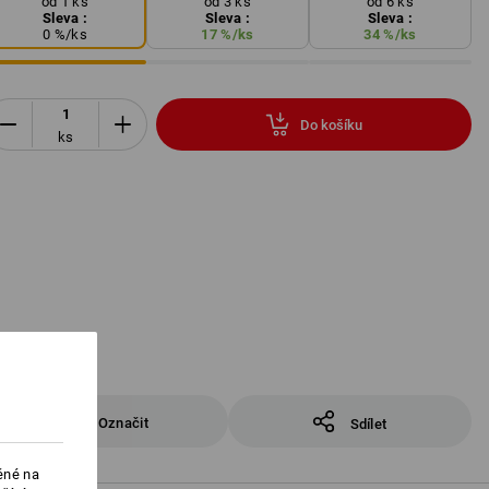
od 1 ks
od 3 ks
od 6 ks
Sleva :
Sleva :
Sleva :
0
%/
ks
17
%/
ks
34
%/
ks
Do košíku
ks
Označit
Sdílet
ěné na