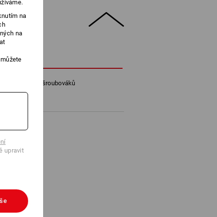
užíváme.
knutím na
ch
ených na
at
POPIS
, můžete
) do strojových šroubováků
ní
ě upravit
vše