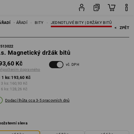
ks
STVÍ K NÁŘADÍ
ÁŘADÍ
BITY
JEDNOTLIVÉ BITY | DRŽÁKY BITŮ
<   
ZPĚT
5513022
.s. Magnetický držák bitů
93,60 Kč
vč. DPH
připočtením dopravného
 1 ks:
193,60 Kč
 3 ks:
160,93 Kč
 6 ks:
128,26 Kč
Dodací lhůta cca 3-5 pracovních dnů
ožstevní sleva