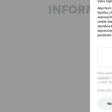
Vaše zájm
INFORMAC
Abychom v
tlačítko 
webových 
umělé int
zejména k
doporučen
používání
Svůj souh
cookies
v
v části "N
Další inf
Na