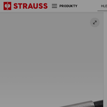
PRODUKTY
e.s. Magnetický držák bitů