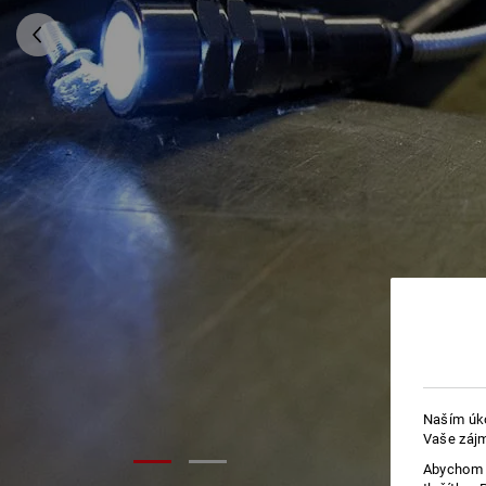
Naším úko
Vaše zájm
Abychom v