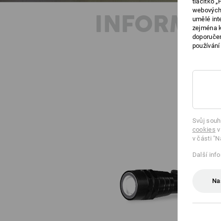
tlačítko 
webových 
INFORMAC
umělé int
zejména k
doporučen
používání
Svůj souh
cookies
v
v části "N
Další inf
Na