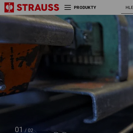
PRODUKTY
Teleskopická LED lampa s
magnetem
01
/
02