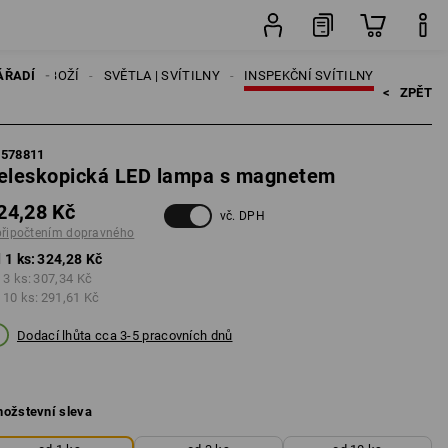
ks
ÁŘSKÉ ZBOŽÍ
ÁŘADÍ
SVĚTLA | SVÍTILNY
INSPEKČNÍ SVÍTILNY
<   
ZPĚT
5578811
eleskopická LED lampa s magnetem
24,28 Kč
vč. DPH
připočtením dopravného
 1 ks:
324,28 Kč
 3 ks:
307,34 Kč
 10 ks:
291,61 Kč
Dodací lhůta cca 3-5 pracovních dnů
ožstevní sleva