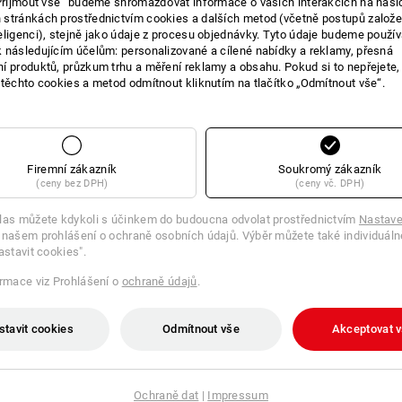
„Přijmout vše“ budeme shromažďovat informace o vašich interakcích na naši
stránkách prostřednictvím cookies a dalších metod (včetně postupů založ
E O VÝROBKU
eligenci), stejně jako údaje z procesu objednávky. Tyto údaje budeme použív
 následujícím účelům: personalizované a cílené nabídky a reklamy, přesná
í produktů, průzkum trhu a měření reklamy a obsahu. Pokud si to nepřejete
 těchto cookies a metod odmítnout kliknutím na tlačítko „Odmítnout vše“.
Praktické s flexibilní hlavicí a int
Firemní zákazník
Soukromý zákazník
(ceny bez DPH)
(ceny vč. DPH)
Teleskopická svítilna se 3 bílými LED 
vytáhnout do
57
cm. Díky integrovaném
las můžete kdykoli s účinkem do budoucna odvolat prostřednictvím
Nastave
ztracené, kovové malé součásti. Prakt
 našem prohlášení o ochraně osobních údajů. Výběr můžete také individuáln
Včetně knoflíkových baterií 4x LR44. 
astavit cookies".
ormace viz Prohlášení o
ochraně údajů
.
Informace o výrobci:
BGS technic KG 
stavit cookies
Odmítnout vše
Akceptovat 
Wermelskirchen | mail@bgs-technic.
Klikněte na tlačítko "Datový formulář"
Ochraně dat
|
Impressum