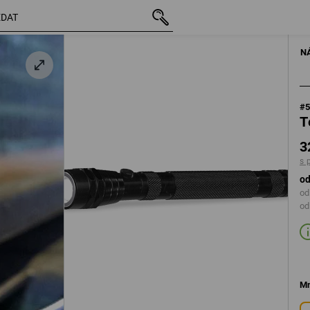
vč. DPH
324,28 Kč
s připočtením dopravného
ELEKTRIK
N
#
T
3
s 
od
od
od
Mn