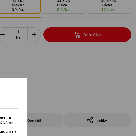
od 1 ks
od 3 ks
od 10 ks
Sleva :
Sleva :
Sleva :
0
%/
ks
5
%/
ks
10
%/
ks
Do košíku
ks
ěné na
Označit
Sdílet
užíváme.
knutím na