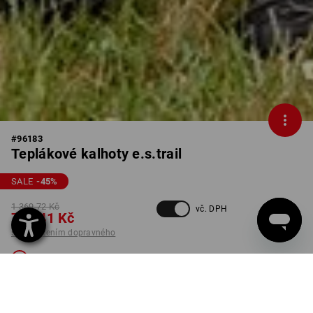
#
96183
Teplákové kalhoty e.s.trail
SALE
-45
%
1 369,72 Kč
vč. DPH
751,41 Kč
s připočtením dopravného
Není dostupný
BARVA
VELIKOST