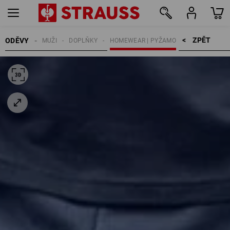
ZPĚT    >
ODĚVY
MUŽI
DOPLŇKY
HOMEWEAR | PYŽAMO