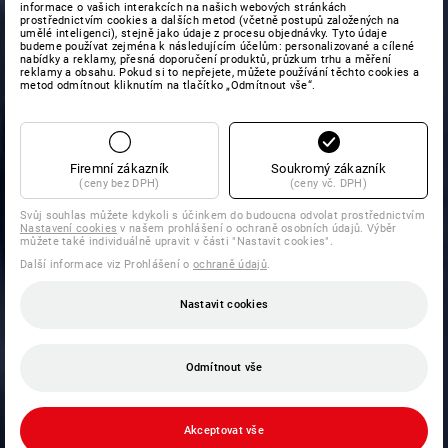
informace o vašich interakcích na našich webových stránkách
prostřednictvím cookies a dalších metod (včetně postupů založených na
umělé inteligenci), stejně jako údaje z procesu objednávky. Tyto údaje
budeme používat zejména k následujícím účelům: personalizované a cílené
nabídky a reklamy, přesná doporučení produktů, průzkum trhu a měření
reklamy a obsahu. Pokud si to nepřejete, můžete používání těchto cookies a
metod odmítnout kliknutím na tlačítko „Odmítnout vše“.
Firemní zákazník
Soukromý zákazník
(ceny bez DPH)
(ceny vč. DPH)
Svůj souhlas můžete kdykoli s účinkem do budoucna odvolat prostřednictvím
Nastavení cookies
v našem prohlášení o ochraně osobních údajů. Výběr
můžete také individuálně upravit v části "Nastavit cookies".
Další informace viz Prohlášení o
ochraně údajů
.
Nastavit cookies
Odmítnout vše
Akceptovat vše