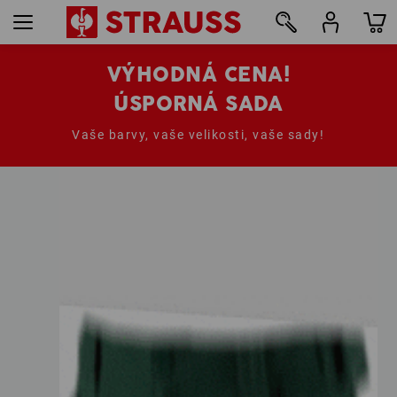
VÝHODNÁ CENA!
ÚSPORNÁ SADA
Vaše barvy, vaše velikosti, vaše sady!