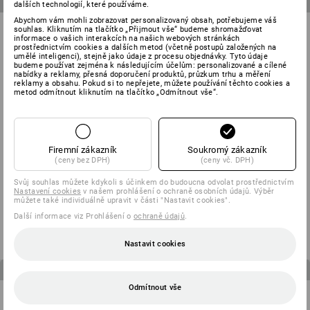
3
produktů v sadě
3
produktů v sadě
dalších technologií, které používáme.
Abychom vám mohli zobrazovat personalizovaný obsah, potřebujeme váš
souhlas. Kliknutím na tlačítko „Přijmout vše“ budeme shromažďovat
informace o vašich interakcích na našich webových stránkách
prostřednictvím cookies a dalších metod (včetně postupů založených na
umělé inteligenci), stejně jako údaje z procesu objednávky. Tyto údaje
budeme používat zejména k následujícím účelům: personalizované a cílené
nabídky a reklamy, přesná doporučení produktů, průzkum trhu a měření
reklamy a obsahu. Pokud si to nepřejete, můžete používání těchto cookies a
metod odmítnout kliknutím na tlačítko „Odmítnout vše“.
Firemní zákazník
Soukromý zákazník
(ceny bez DPH)
(ceny vč. DPH)
Svůj souhlas můžete kdykoli s účinkem do budoucna odvolat prostřednictvím
PÁNSKÁ SADA: Kalhoty do
DĚTSKÁ SADA: Kalhoty pasu +
Nastavení cookies
v našem prohlášení o ochraně osobních údajů. Výběr
pasu + šortky e.s.motion
Šortky e.s.motion
můžete také individuálně upravit v části "Nastavit cookies".
od
3 425,51 Kč
od
1 628,66 Kč
Další informace viz Prohlášení o
ochraně údajů
.
(vč. DPH)
(vč. DPH)
Nastavit cookies
4
produktů v sadě
3
produktů v sadě
Odmítnout vše