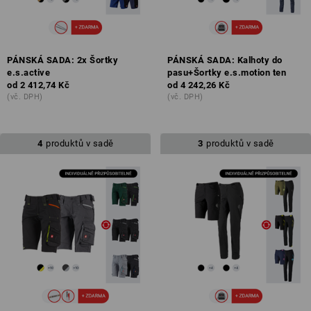
PÁNSKÁ SADA: 2x Šortky
PÁNSKÁ SADA: Kalhoty do
e.s.active
pasu+Šortky e.s.motion ten
od
2 412,74 Kč
od
4 242,26 Kč
(vč. DPH)
(vč. DPH)
4
produktů v sadě
3
produktů v sadě