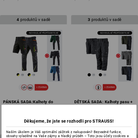
4
produktů v sadě
3
produktů v sadě
PÁNSKÁ SADA:Kalhoty do
DĚTSKÁ SADA: Kalhoty pasu +
pasu+šortky e.s.motion 2020
Šortky e.s.motion ten
od
3 588,86 Kč
od
2 086,04 Kč
(vč. DPH)
(vč. DPH)
Děkujeme, že jste se rozhodli pro STRAUSS!
Naším úkolem je Váš optimální zážitek z nakupování! Bezvadné funkce,
obsahy vyladěné na Vaše zájmy a hladký průběh – Toto jsou účely cookies a