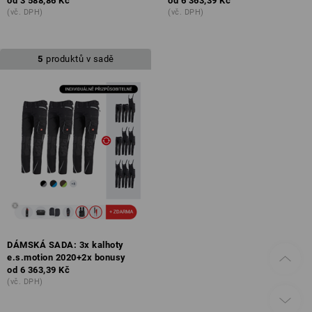
od
3 588,86 Kč
od
6 363,39 Kč
(vč. DPH)
(vč. DPH)
5
produktů v sadě
DÁMSKÁ SADA: 3x kalhoty
e.s.motion 2020+2x bonusy
od
6 363,39 Kč
(vč. DPH)