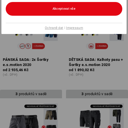
Akceptovat vše
Ochraně dat
|
Impressum
PÁNSKÁ SADA: 2x Šortky
DĚTSKÁ SADA: Kalhoty pasu +
e.s.motion 2020
Šortky e.s.motion 2020
od
2 935,46 Kč
od
1 890,02 Kč
(vč. DPH)
(vč. DPH)
3
produktů v sadě
3
produktů v sadě