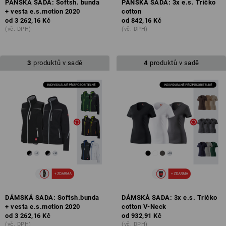
PÁNSKÁ SADA: Softsh. bunda
PÁNSKÁ SADA: 3x e.s. Tričko
+ vesta e.s.motion 2020
cotton
od
3 262,16 Kč
od
842,16 Kč
(vč. DPH)
(vč. DPH)
3
produktů v sadě
4
produktů v sadě
DÁMSKÁ SADA: Softsh.bunda
DÁMSKÁ SADA: 3x e.s. Tričko
+ vesta e.s.motion 2020
cotton V-Neck
od
3 262,16 Kč
od
932,91 Kč
(vč. DPH)
(vč. DPH)