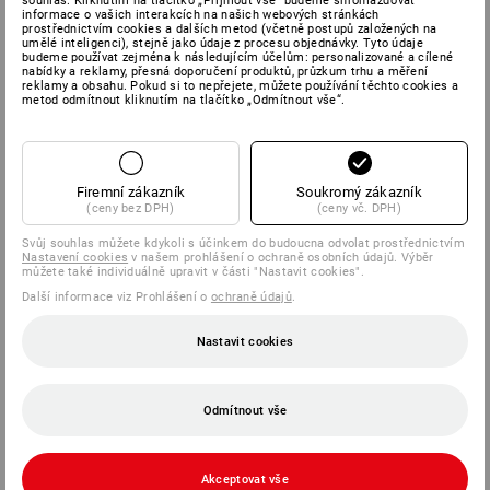
souhlas. Kliknutím na tlačítko „Přijmout vše“ budeme shromažďovat
informace o vašich interakcích na našich webových stránkách
prostřednictvím cookies a dalších metod (včetně postupů založených na
umělé inteligenci), stejně jako údaje z procesu objednávky. Tyto údaje
budeme používat zejména k následujícím účelům: personalizované a cílené
nabídky a reklamy, přesná doporučení produktů, průzkum trhu a měření
reklamy a obsahu. Pokud si to nepřejete, můžete používání těchto cookies a
metod odmítnout kliknutím na tlačítko „Odmítnout vše“.
Firemní zákazník
Soukromý zákazník
(ceny bez DPH)
(ceny vč. DPH)
Svůj souhlas můžete kdykoli s účinkem do budoucna odvolat prostřednictvím
Nastavení cookies
v našem prohlášení o ochraně osobních údajů. Výběr
můžete také individuálně upravit v části "Nastavit cookies".
Další informace viz Prohlášení o
ochraně údajů
.
Nastavit cookies
Odmítnout vše
Akceptovat vše