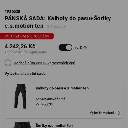
#
FS0035
PÁNSKÁ SADA: Kalhoty do pasu+Šortky
e.s.motion ten
3 Produkty
VČ. BEZPLATNÉ POLOŽKY
4 242,26 Kč
vč. DPH
s připočtením dopravného
Dodací lhůta cca 3-5 pracovních dnů
Vytvořte si vlastní sadu:
Kalhoty do pasu e.s.motion ten
barva
:
oxidově černá
Velikost
:
38
Vyberte variantu
Šortky e.s.motion ten