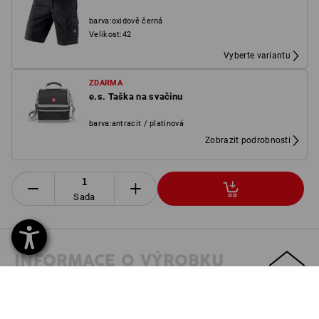
barva
:
oxidově černá
Velikost
:
42
Vyberte variantu
ZDARMA
e.s. Taška na svačinu
barva
:
antracit / platinová
Zobrazit podrobnosti
Sada
INFORMACE O VÝROBKU
POPIS