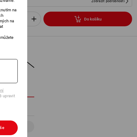
užíváme.
Zobrazit podrobnosti
knutím na
ch
Do košíku
ených na
Sada
at
, můžete
KU
ní
ě upravit
Detaily
vše