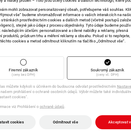
y a hladký průběh – Toto jsou účely cookies a dalších technologií, které po
ám mohli zobrazovat personalizovaný obsah, potřebujeme váš souhlas. Kli
„Přijmout vše“ budeme shromažďovat informace o vašich interakcích na naši
stránkách prostřednictvím cookies a dalších metod (včetně postupů založ
eligenci), stejně jako údaje z procesu objednávky. Tyto údaje budeme použív
 následujícím účelům: personalizované a cílené nabídky a reklamy, přesná
í produktů, průzkum trhu a měření reklamy a obsahu. Pokud si to nepřejete
 těchto cookies a metod odmítnout kliknutím na tlačítko „Odmítnout vše“.
ORMACE O VÝROB
Firemní zákazník
Soukromý zákazník
(ceny bez DPH)
(ceny vč. DPH)
POPIS
las můžete kdykoli s účinkem do budoucna odvolat prostřednictvím
Nastave
 našem prohlášení o ochraně osobních údajů. Výběr můžete také individuáln
astavit cookies".
ormace viz Prohlášení o
ochraně údajů
.
on 2020
stavit cookies
Odmítnout vše
Akceptovat 
žná žlutá/výstražná oranžová, Velikost: 38