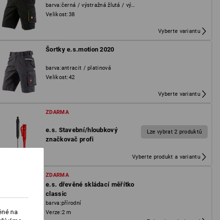
barva
:
černá / výstražná žlutá / výstražná oranžová
Velikost
:
38
Vyberte variantu
Šortky e.s.motion 2020
barva
:
antracit / platinová
Velikost
:
42
Vyberte variantu
ZDARMA
e.s. Stavební/hloubkový
Lze vybrat 2 produktů
značkovač profi
Vyberte produkt a variantu
ZDARMA
e.s. dřevěné skládací měřítko
classic
barva
:
přírodní
ěné na
Verze
:
2 m