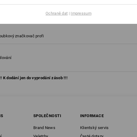
on 2020
Ochraně dat
|
Impressum
inová, Velikost: 42
loubkový značkovač profi
ilování
!! K dodání jen do vyprodání zásob !!!
IS
SPOLEČNOSTI
INFORMACE
Brand News
Klientský servis
í
Veletrhy
Časté dotazy