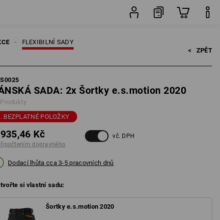
ného
Sada
KCE
FLEXIBILNÍ SADY
<   
ZPĚT
FS0025
ÁNSKÁ SADA: 2x Šortky e.s.motion 2020
 Produkty
. BEZPLATNÉ POLOŽKY
 935,46 Kč
vč. DPH
připočtením dopravného
Dodací lhůta cca 3-5 pracovních dnů
tvořte si vlastní sadu:
Šortky e.s.motion 2020