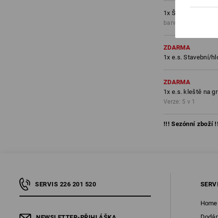
1
x
Šortky e.s.moti
barva: antracit/plat
ZDARMA
1
x
e.s. Stavební/h
ZDARMA
1
x
e.s. kleště na gr
Verze: 5 v 1
!!! Sezónní zboží !
SERVIS 226 201 520
SERV
Home
Dodán
NEWSLETTER-PŘIHLÁŠKA