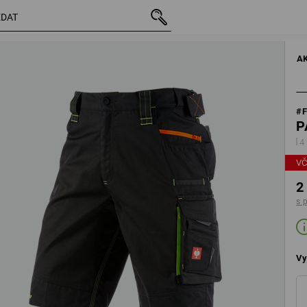
vč. DPH
2 935,46 Kč
Upravit součásti sady
s připočtením doprav
A
#
P
4
VČ
2
s 
Vy