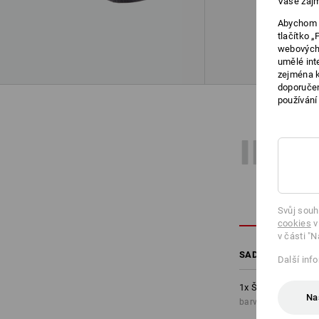
Vaše zájm
Abychom v
tlačítko 
webových 
umělé int
zejména k
doporučen
používání
INF
Svůj souh
cookies
v
v části "N
SADA OBSAHUJE:
Další inf
1
x
Šortky e.s.moti
Na
barva: černá/výstra