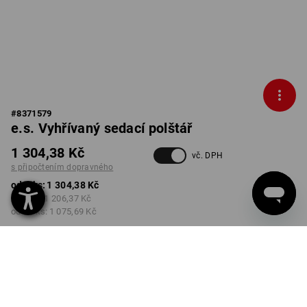
#
8371579
e.s. Vyhřívaný sedací polštář
1 304,38 Kč
vč. DPH
s připočtením dopravného
od 1 ks:
1 304,38 Kč
od 3 ks:
1 206,37 Kč
od 10 ks:
1 075,69 Kč
Dodací lhůta cca 3-5
pracovních dnů
BARVA