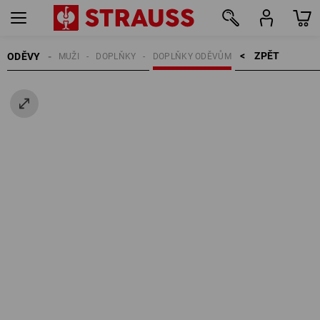
ZPĚT    >
ODĚVY
MUŽI
DOPLŇKY
DOPLŇKY ODĚVŮM