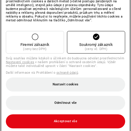
prostřednictvím cookies a dalších metod (včetně postupů založených na
umělé inteligenci), stejně jako údaje z procesu objednávky. Tyto údaje
budeme používat zejména k následujícím účelům: personalizované a cílené
nabídky a reklamy, přesná doporučení produktů, průzkum trhu a měření
reklamy a obsahu. Pokud si to nepřejete, můžete používání těchto cookies a
metod odmítnout kliknutím na tlačítko „Odmítnout vše“.
Firemní zákazník
Soukromý zákazník
(ceny bez DPH)
(ceny vč. DPH)
Svůj souhlas můžete kdykoli s účinkem do budoucna odvolat prostřednictvím
Nastavení cookies
v našem prohlášení o ochraně osobních údajů. Výběr
můžete také individuálně upravit v části "Nastavit cookies".
Další informace viz Prohlášení o
ochraně údajů
.
Nastavit cookies
Odmítnout vše
Akceptovat vše