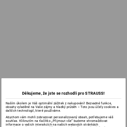
Děkujeme, že jste se rozhodli pro STRAUSS!
Naším úkolem je Váš optimální zážitek z nakupování! Bezvadné funkce,
obsahy vyladěné na Vaše zájmy a hladký průběh – Toto jsou účely cookies a
dalších technologií, které používáme.
Abychom vám mohli zobrazovat personalizovaný obsah, potřebujeme váš
souhlas. Kliknutím na tlačítko „Přijmout vše“ budeme shromažďovat
informace o vašich interakcích na našich webových stránkách