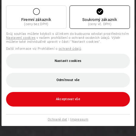
Firemní zákazník
Soukromý zákazník
(ceny bez DPH)
(ceny vč. DPH)
Svůj souhlas můžete kdykoli s účinkem do budoucna odvolat prostřednictvím
Nastavení cookies
v našem prohlášení o ochraně osobních údajů. Výběr
můžete také individuálně upravit v části "Nastavit cookies".
Další informace viz Prohlášení o
ochraně údajů
.
Nastavit cookies
Odmítnout vše
Akceptovat vše
Ochraně dat
|
Impressum