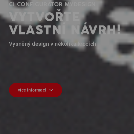
CI CONFIGURATOR MYDESIGN
VYTVOŘTE
VLASTNÍ NÁVRH!
Vysněný design v několika krocích
více informací