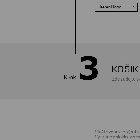
Zde zadejte sv
Vložte vybrané výrobk
Vybrané položky v něm