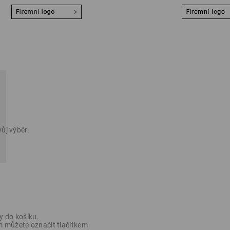
ůj výběr.
y do košíku.
 můžete označit tlačítkem