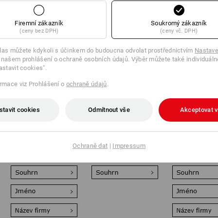
Firemní zákazník
Soukromý zákazník
(ceny bez DPH)
(ceny vč. DPH)
las můžete kdykoli s účinkem do budoucna odvolat prostřednictvím
Nastave
 našem prohlášení o ochraně osobních údajů. Výběr můžete také individuáln
astavit cookies".
ormace viz Prohlášení o
ochraně údajů
.
Super flexibilní a s
Perfektní pro fleece a
Univerzální z
možností
softshell: Vaše
úpravy: Odoln
opětovného použití:
úpravaje pomocí
foliovaný poti
stavit cookies
Odmítnout vše
Akceptovat 
Vaše úprava je na
moderní laserové
téměř všechny
oděv umístěna jako
technologiea
textilií až do 
kvalitní vyšívaný
působenído hloubky
– s možností
emblém nebo se
gravírována do
speciálních ba
Ochraně dat
|
Impressum
prakticky připne.
textilií.
postupů.