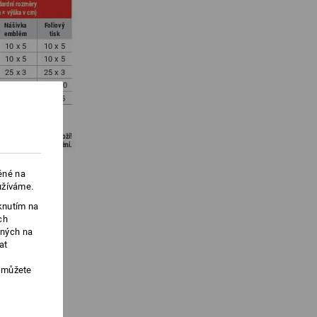
ěné na
užíváme.
knutím na
ch
ených na
at
, můžete