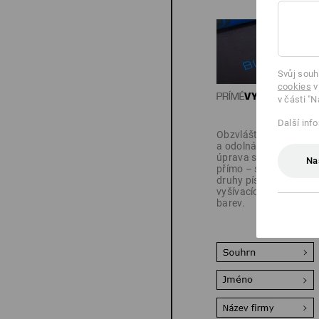
Svůj souh
cookies
v
v části "N
Další inf
Obzvláště ušlechtilá
a odolná: Vaše
úprava se vyšívá
Na
přímo – s mnoha
druhy písma,
vyšívacích vzorů a
barev.