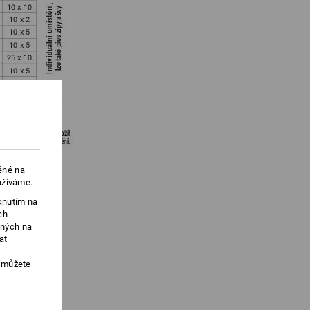
ěné na
užíváme.
knutím na
ch
ených na
at
, můžete