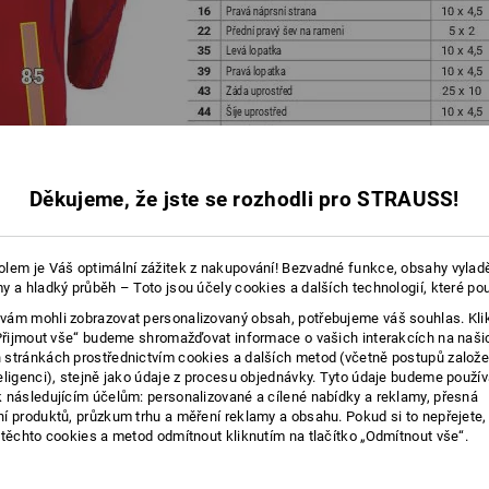
Děkujeme, že jste se rozhodli pro STRAUSS!
lem je Váš optimální zážitek z nakupování! Bezvadné funkce, obsahy vylad
y a hladký průběh – Toto jsou účely cookies a dalších technologií, které po
ám mohli zobrazovat personalizovaný obsah, potřebujeme váš souhlas. Kli
„Přijmout vše“ budeme shromažďovat informace o vašich interakcích na naši
je správná TECHNOLOGIE u každého výrobku a umístění!
stránkách prostřednictvím cookies a dalších metod (včetně postupů založ
(krok 1) se zobrazí přehled s údaji o technologiích a
eligenci), stejně jako údaje z procesu objednávky. Tyto údaje budeme použív
které jsou vhodné pro zvolené umístění personalizačních prvků.
 následujícím účelům: personalizované a cílené nabídky a reklamy, přesná
í produktů, průzkum trhu a měření reklamy a obsahu. Pokud si to nepřejete
ůzných technologiích individuální úpravy najdete zde.
 těchto cookies a metod odmítnout kliknutím na tlačítko „Odmítnout vše“.