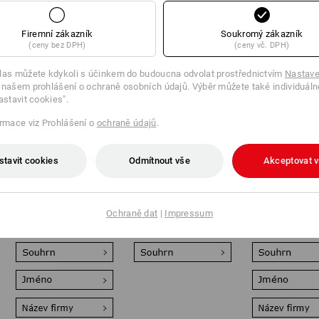
Firemní zákazník
Soukromý zákazník
(ceny bez DPH)
(ceny vč. DPH)
las můžete kdykoli s účinkem do budoucna odvolat prostřednictvím
Nastave
 našem prohlášení o ochraně osobních údajů. Výběr můžete také individuáln
astavit cookies".
ormace viz Prohlášení o
ochraně údajů
.
Super flexibilní a s
Perfektní pro fleece a
Univerzální z
možností
softshell: Vaše
úpravy: Odoln
opětovného použití:
úpravaje pomocí
foliovaný poti
stavit cookies
Odmítnout vše
Akceptovat 
Vaše úprava je na
moderní laserové
téměř všechny
oděv umístěna jako
technologiea
textilií až do 
kvalitní vyšívaný
působenído hloubky
– s možností
emblém nebo se
gravírována do
speciálních ba
Ochraně dat
|
Impressum
prakticky připne.
textilií.
postupů.