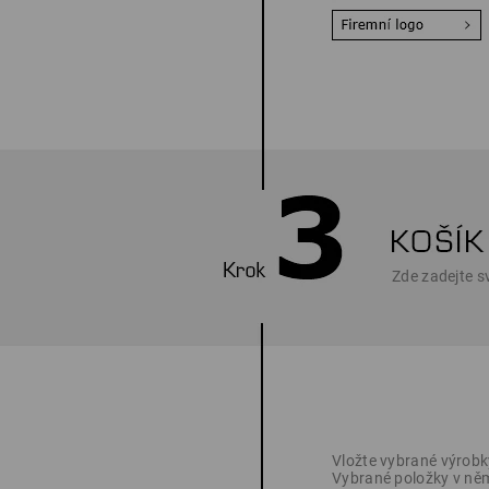
Zde zadejte sv
Vložte vybrané výrobk
Vybrané položky v něm