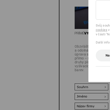
Svůj souh
cookies
v
v části "N
Další inf
Obzvláště ušlechtilá
a odolná: Vaše
úprava se vyšívá
Na
přímo – s mnoha
druhy písma,
vyšívacích vzorů a
barev.