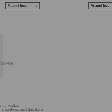
ůj výběr.
y do košíku.
 můžete označit tlačítkem