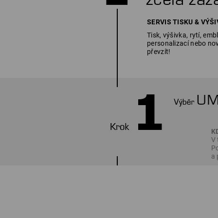
SERVIS TISKU & VÝŠIVK
Tisk, výšivka, rytí, em
personalizací nebo nov
převzít!
K
V 
Po
a 