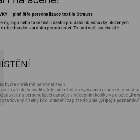
Y – plná šíře personalizace textilu Strauss
blémy, logo nebo také text. Ideální pro další objednávky uložených
é objednávky s přáním poradenství. To umí naši specialisté
DE
byste chtěli mít personalizaci?
tomto přehledu uvidíte, kde může být na vybraném produktu umístěna
žadavek na personalizaci označte v nákupním košíku v položce
„Pers
požadovaný číselný kód umístění zapište do pole
„připojit poznámku“