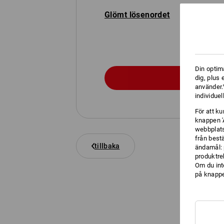
Glömt lösenordet
Din optim
dig, plus
använder.V
individuel
För att k
knappen '
webbplats
från best
tillbaka
ändamål: 
produktre
Om du int
på knappen