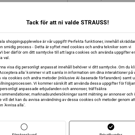
Spara önskelist
Tack för att ni valde STRAUSS!
ala shoppingupplevelse är vår uppgift! Perfekta funktioner, innehåll skräddar
 en smidig process - Detta är syftet med cookies och andra tekniker som vi
i ber därför om ditt samtycke till att lagra cookies och använda uppgifter en
la val.
unna visa dig personligt anpassat innehåll behöver vi ditt samtycke. Om du kl
Acceptera alla' kommer vi att samla in information om dina interaktioner på 
 via cookies och andra metoder (inklusive AI‑baserade förfaranden) samt u
ällningsprocessen. Vi kommer särskilt att använda dessa uppgifter för följa
personligt anpassade erbjudanden och annonser, träffsäkra
kommendationer, marknadsundersökningar samt mätning av annonser och i
e vill det kan du avvisa användning av dessa cookies och metoder genom att
 'Avvisa alla'.
Företagskund
Privatkunder