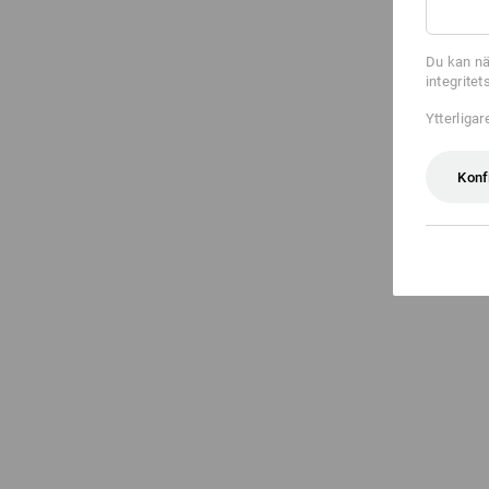
Du kan nä
integrite
Ytterliga
Konf