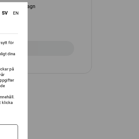
or och kundvagn
SV
EN
sytt för
Registrering
ligt dina
ickar på
vår
ppgifter
nde
nnehåll.
 klicka