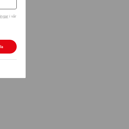
ingar
i vår
la