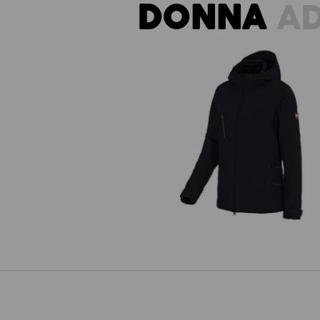
DONNA
AD
Giacca funzionale 3 in 1 e.s.visio
donna