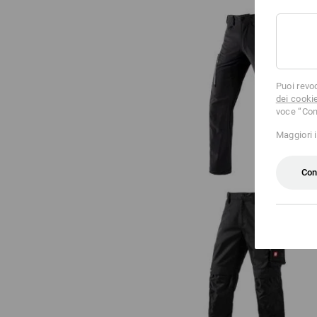
Puoi revo
Pantaloni cargo e.s.vision stretc
dei cooki
uomo
voce “Con
Maggiori 
Con
Pantaloni e.s.motion