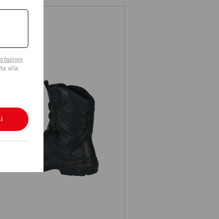
stazioni
ta alla
i
S7 scarpe antinfortunistiche e.s.
Apodis high