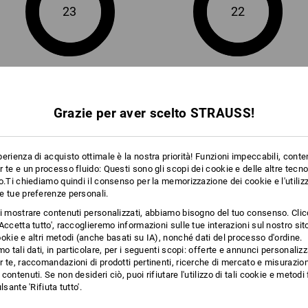
23
22
+2 altre caratteristiche
+2 altre caratteristiche
Grazie per aver scelto STRAUSS!
erienza di acquisto ottimale è la nostra priorità! Funzioni impeccabili, conte
 te e un processo fluido: Questi sono gli scopi dei cookie e delle altre tecn
Confronta tutti i dettagli
o.Ti chiediamo quindi il consenso per la memorizzazione dei cookie e l'utilizz
e tue preferenze personali.
ti mostrare contenuti personalizzati, abbiamo bisogno del tuo consenso. Cli
Accetta tutto', raccoglieremo informazioni sulle tue interazioni sul nostro si
okie e altri metodi (anche basati su IA), nonché dati del processo d'ordine.
mo tali dati, in particolare, per i seguenti scopi: offerte e annunci personalizz
TCH
 te, raccomandazioni di prodotti pertinenti, ricerche di mercato e misurazion
contenuti. Se non desideri ciò, puoi rifiutare l'utilizzo di tali cookie e metod
lsante 'Rifiuta tutto'.