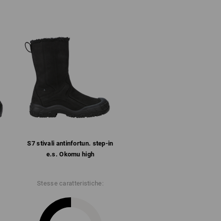
ente al carburante (FO) e al calore fino a
ino a circa 300 °C)
in combinazione con i calzini funzionali. I
 I calzini funzionali, invece, trasportano
sterno. Successivamente, la membrana
dità fuori dalla scarpa. Quindi il principio
in combinazione con calzini traspiranti.
nali e scarpe traspiranti consente un
no. Così può trovare applicazione il
S7 stivali antinfortun. step-in
e.s. Okomu high
lteriori informazioni.
Stesse caratteristiche: