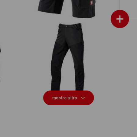
+
en
Pantaloni funzionali ibrida e.s.trail
mostra altro