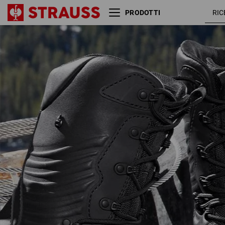
PRODOTTI
S7 scarpe antinfortunistiche
e.s. Apodis high