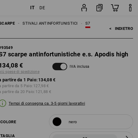
IT
DE
Paio
SCARPE
STIVALI ANTINFORTUNISTICI
S7
<   
INDIETRO
#
93549
S7 scarpe antinfortunistiche e.s. Apodis high
134,08 €
IVA inclusa
più spese di spedizione
a partire da 1 Paio:
134,08 €
a partire da 5 Paio:
127,98 €
a partire da 20 Paio:
121,88 €
Tempi di consegna ca. 3-5 giorni lavorativi
COLORE
nero
TAGLIA