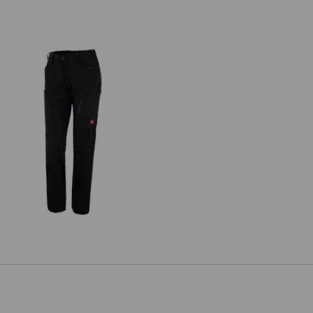
antaloni cargo e.s.vision stretch,
donna