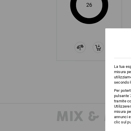
26
La tua esp
misura per
utilizziam
secondo l
Per poter
pulsante '
tramite co
Utilizzere
MIX & MA
misura per
annunci e 
clic sul pu