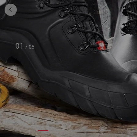
01
/
05