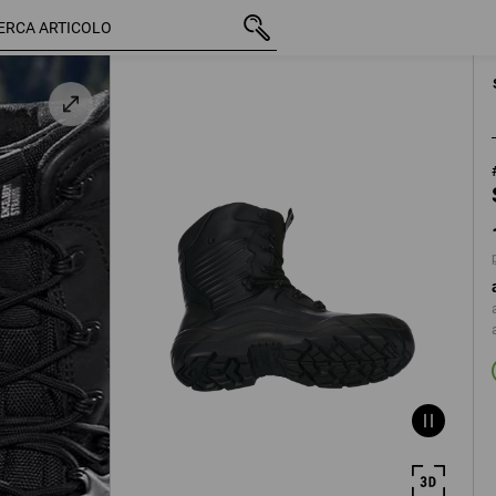
IVA inclusa
134,08 €
38
nero
più spese di spedizione