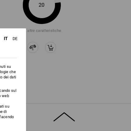
20
+2 altre caratteristiche
IT
DE
nuti su
ologie che
o dei dati
ccando sul
to web
ati su
e di
i facendo