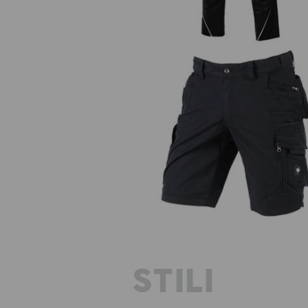
Pantaloncini cargo e.s.motion t
estivi
STILI