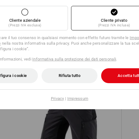
Cliente aziendale
Cliente privato
(Prezzi IVA esclusa)
(Prezzi IVA inclusa)
care il tuo consenso in qualsiasi momento con effetto futuro tramite le
Impo
h,
Short e.s.motion
e
nella nostra informativa sulla privacy. Puoi anche personalizzare la tua scel
figura i cookie”.
informazioni, vedi
Informativa sulla protezione dei dati personali
.
figura i cookie
Rifiuta tutto
Accetta tutt
Privacy
|
Impressum
Short e.s.vision stretch, uomo