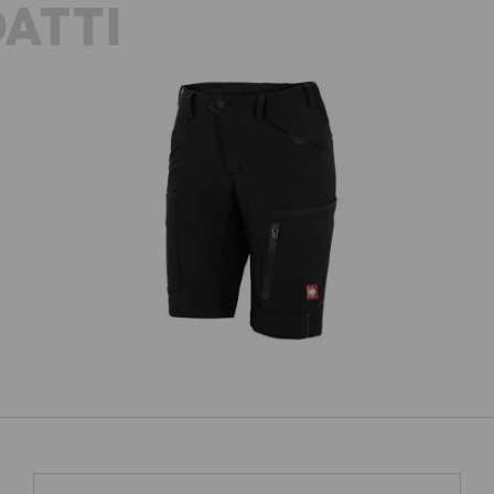
ATTI
n,
P
Short e.s.vision stretch, donna