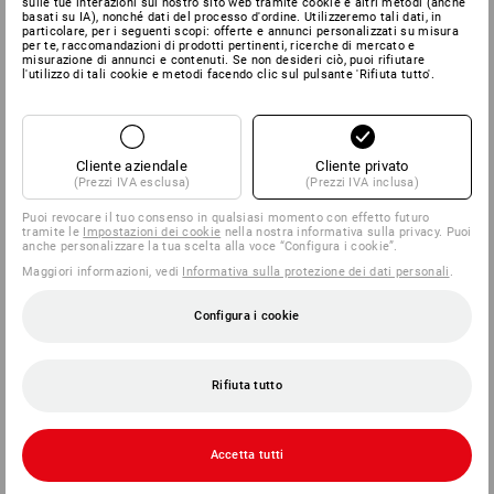
sulle tue interazioni sul nostro sito web tramite cookie e altri metodi (anche
basati su IA), nonché dati del processo d'ordine. Utilizzeremo tali dati, in
particolare, per i seguenti scopi: offerte e annunci personalizzati su misura
per te, raccomandazioni di prodotti pertinenti, ricerche di mercato e
misurazione di annunci e contenuti. Se non desideri ciò, puoi rifiutare
l'utilizzo di tali cookie e metodi facendo clic sul pulsante 'Rifiuta tutto'.
Cliente aziendale
Cliente privato
(Prezzi IVA esclusa)
(Prezzi IVA inclusa)
Puoi revocare il tuo consenso in qualsiasi momento con effetto futuro
tramite le
Impostazioni dei cookie
nella nostra informativa sulla privacy. Puoi
anche personalizzare la tua scelta alla voce “Configura i cookie”.
Maggiori informazioni, vedi
Informativa sulla protezione dei dati personali
.
Configura i cookie
Rifiuta tutto
Accetta tutti