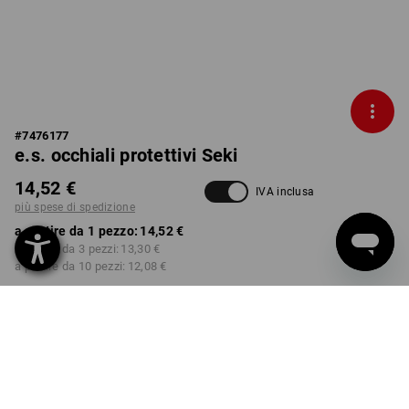
#
7476177
e.s. occhiali protettivi Seki
14,52 €
IVA inclusa
più spese di spedizione
a partire da 1 pezzo:
14,52 €
a partire da 3 pezzi:
13,30 €
a partire da 10 pezzi:
12,08 €
Tempi di consegna ca. 3-5
giorni lavorativi
ESECUZIONE
chiaro
seleziona