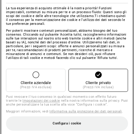
La tua esperienza di acquisto ottimale è la nostra priorità! Funzioni
impeccabili, contenuti su misura per te e un processo fluido: Questi sono gli
scopi dei cookie e delle altre tecnologie che utilizziamo.Ti chiediamo quindi
il consenso per la memorizzazione dei cookie e l'utilizzo dei dati secondo le
tue preferenze personali.
Per poterti mostrare contenuti personalizzati, abbiamo bisogno del tuo
consenso. Cliccando sul pulsante 'Accetta tutto', raccoglieremo informazioni
sulle tue interazioni sul nostro sito web tramite cookie e altri metodi (anche
basati su IA), nonché dati del processo d'ordine. Utilizzeremo tali dati, in
particolare, per i seguenti scopi: offerte e annunci personalizzati su misura
per te, raccomandazioni di prodotti pertinenti, ricerche di mercato e
misurazione di annunci e contenuti. Se non desideri ciò, puoi rifiutare
l'utilizzo di tali cookie e metodi facendo clic sul pulsante 'Rifiuta tutto'.
Cliente aziendale
Cliente privato
(Prezzi IVA esclusa)
(Prezzi IVA inclusa)
Puoi revocare il tuo consenso in qualsiasi momento con effetto futuro
tramite le
Impostazioni dei cookie
nella nostra informativa sulla privacy. Puoi
anche personalizzare la tua scelta alla voce “Configura i cookie”.
Maggiori informazioni, vedi
Informativa sulla protezione dei dati personali
.
Configura i cookie