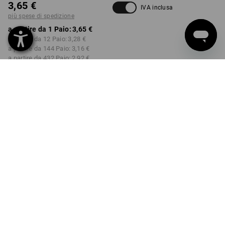
3,65 €
IVA inclusa
più spese di spedizione
a partire da 1 Paio:
3,65 €
a partire da 12 Paio:
3,28 €
a partire da 144 Paio:
3,16 €
a partire da 432 Paio:
2,92 €
Tempi di consegna ca. 3-5
giorni lavorativi
TAGLIA
S
seleziona
Sconto sulla quantità
a partire da 1
a partire da 12
a partire da 144
a partire da 432
Paio
Paio
Paio
Paio
Risparmio:
Risparmio:
Risparmio:
Risparmio:
0
%/
Paio
10
%/
Paio
13
%/
Paio
20
%/
Paio