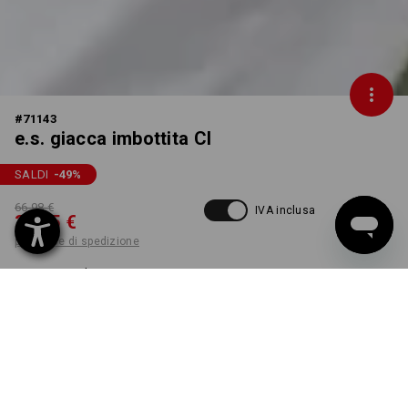
#
71143
e.s. giacca imbottita CI
SALDI
-49
%
66,98 €
IVA inclusa
34,15 €
più spese di spedizione
Tempi di consegna ca. 3-5
giorni lavorativi
COLORE
TAGLIA
XS
seleziona
seleziona
bianco