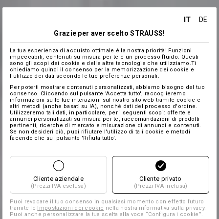
IT
DE
Grazie per aver scelto STRAUSS!
La tua esperienza di acquisto ottimale è la nostra priorità! Funzioni
impeccabili, contenuti su misura per te e un processo fluido: Questi
sono gli scopi dei cookie e delle altre tecnologie che utilizziamo.Ti
chiediamo quindi il consenso per la memorizzazione dei cookie e
l'utilizzo dei dati secondo le tue preferenze personali.
Per poterti mostrare contenuti personalizzati, abbiamo bisogno del tuo
consenso. Cliccando sul pulsante 'Accetta tutto', raccoglieremo
informazioni sulle tue interazioni sul nostro sito web tramite cookie e
altri metodi (anche basati su IA), nonché dati del processo d'ordine.
Utilizzeremo tali dati, in particolare, per i seguenti scopi: offerte e
annunci personalizzati su misura per te, raccomandazioni di prodotti
pertinenti, ricerche di mercato e misurazione di annunci e contenuti.
Se non desideri ciò, puoi rifiutare l'utilizzo di tali cookie e metodi
facendo clic sul pulsante 'Rifiuta tutto'.
Cliente aziendale
Cliente privato
(Prezzi IVA esclusa)
(Prezzi IVA inclusa)
Puoi revocare il tuo consenso in qualsiasi momento con effetto futuro
tramite le
Impostazioni dei cookie
nella nostra informativa sulla privacy.
Puoi anche personalizzare la tua scelta alla voce “Configura i cookie”.