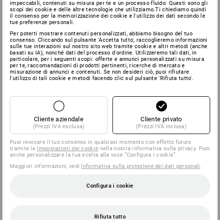
impeccabili, contenuti su misura per te e un processo fluido: Questi sono gli
scopi dei cookie e delle altre tecnologie che utilizziamo.Ti chiediamo quindi
il consenso per la memorizzazione dei cookie e l'utilizzo dei dati secondo le
tue preferenze personali.
Per poterti mostrare contenuti personalizzati, abbiamo bisogno del tuo
consenso. Cliccando sul pulsante 'Accetta tutto', raccoglieremo informazioni
sulle tue interazioni sul nostro sito web tramite cookie e altri metodi (anche
basati su IA), nonché dati del processo d'ordine. Utilizzeremo tali dati, in
particolare, per i seguenti scopi: offerte e annunci personalizzati su misura
per te, raccomandazioni di prodotti pertinenti, ricerche di mercato e
misurazione di annunci e contenuti. Se non desideri ciò, puoi rifiutare
l'utilizzo di tali cookie e metodi facendo clic sul pulsante 'Rifiuta tutto'.
Cliente aziendale
Cliente privato
(Prezzi IVA esclusa)
(Prezzi IVA inclusa)
Puoi revocare il tuo consenso in qualsiasi momento con effetto futuro
tramite le
Impostazioni dei cookie
nella nostra informativa sulla privacy. Puoi
anche personalizzare la tua scelta alla voce “Configura i cookie”.
Maggiori informazioni, vedi
Informativa sulla protezione dei dati personali
.
Configura i cookie
Rifiuta tutto