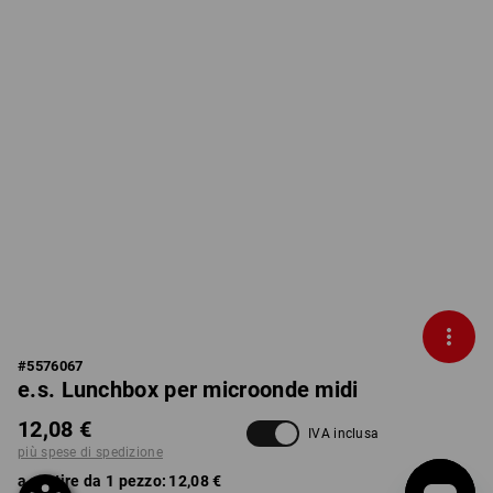
#
5576067
e.s. Lunchbox per microonde midi
12,08 €
IVA inclusa
più spese di spedizione
a partire da 1 pezzo:
12,08 €