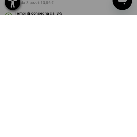
a partire da 3 pezzi:
10,86 €
Tempi di consegna ca. 3-5
giorni lavorativi
COLORE
nero
Sconto sulla quantità
a partire da 1 pezzo
a partire da 3 pezzi
Risparmio:
Risparmio:
0
%/
pezzo
10
%/
pezzi
pezzo