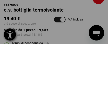
#
5576009
e.s. bottiglia termoisolante
19,40 €
IVA inclusa
più spese di spedizione
a partire da 1 pezzo:
19,40 €
a partire da 6 pezzi:
18,18 €
Tempi di consegna ca. 3-5
giorni lavorativi
ESECUZIONE
1.0 l
Sconto sulla quantità
a partire da 1 pezzo
a partire da 6 pezzi
Risparmio:
Risparmio:
0
%/
pezzo
6
%/
pezzi