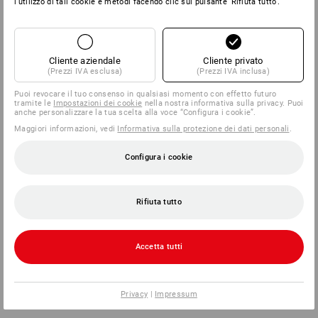
l'utilizzo di tali cookie e metodi facendo clic sul pulsante 'Rifiuta tutto'.
Cliente aziendale
Cliente privato
(Prezzi IVA esclusa)
(Prezzi IVA inclusa)
Puoi revocare il tuo consenso in qualsiasi momento con effetto futuro
tramite le
Impostazioni dei cookie
nella nostra informativa sulla privacy. Puoi
anche personalizzare la tua scelta alla voce “Configura i cookie”.
Maggiori informazioni, vedi
Informativa sulla protezione dei dati personali
.
Configura i cookie
Rifiuta tutto
Accetta tutti
Privacy
|
Impressum