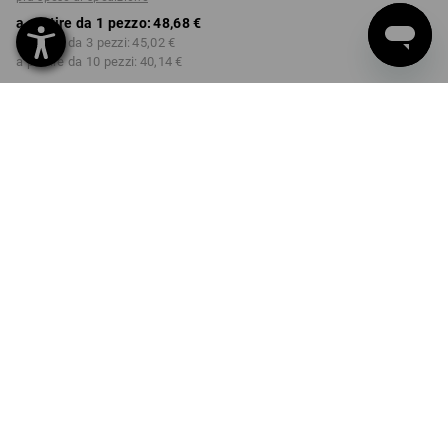
a partire da 1 pezzo:
48,68 €
a partire da 3 pezzi:
45,02 €
a partire da 10 pezzi:
40,14 €
Tempi di consegna ca. 3-5
giorni lavorativi
COLORE
nero
Sconto sulla quantità
a partire da 1 pezzo
a partire da 3 pezzi
a partire da 10 pezzi
Risparmio:
Risparmio:
Risparmio:
0
%/
pezzo
8
%/
pezzi
18
%/
pezzi