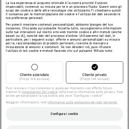
La tua esperienza di acquisto ottimale è la nostra priorità! Funzioni
impeccabili, contenuti su misura per te e un processo fluido: Questi sono gli
scopi dei cookie e delle altre tecnologie che utilizziamo.Ti chiediamo quindi
il consenso per la memorizzazione dei cookie e l'utilizzo dei dati secondo le
tue preferenze personali.
Per poterti mostrare contenuti personalizzati, abbiamo bisogno del tuo
consenso. Cliccando sul pulsante 'Accetta tutto', raccoglieremo informazioni
sulle tue interazioni sul nostro sito web tramite cookie e altri metodi (anche
basati su IA), nonché dati del processo d'ordine. Utilizzeremo tali dati, in
particolare, per i seguenti scopi: offerte e annunci personalizzati su misura
per te, raccomandazioni di prodotti pertinenti, ricerche di mercato e
misurazione di annunci e contenuti. Se non desideri ciò, puoi rifiutare
l'utilizzo di tali cookie e metodi facendo clic sul pulsante 'Rifiuta tutto'.
Cliente aziendale
Cliente privato
(Prezzi IVA esclusa)
(Prezzi IVA inclusa)
Puoi revocare il tuo consenso in qualsiasi momento con effetto futuro
tramite le
Impostazioni dei cookie
nella nostra informativa sulla privacy. Puoi
anche personalizzare la tua scelta alla voce “Configura i cookie”.
Maggiori informazioni, vedi
Informativa sulla protezione dei dati personali
.
Configura i cookie