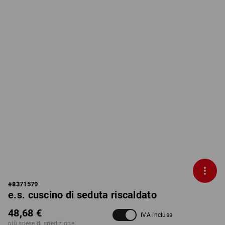
#
8371579
e.s. cuscino di seduta riscaldato
48,68 €
IVA inclusa
più spese di spedizione